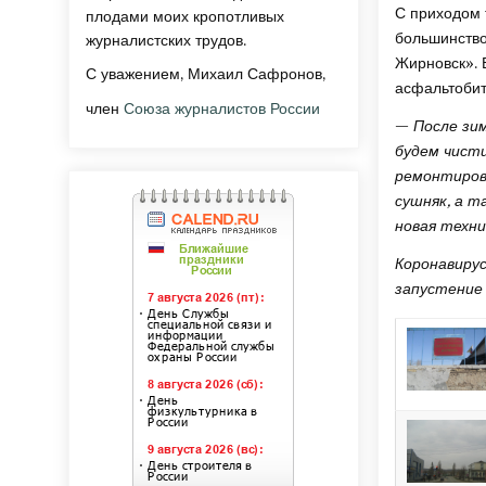
С приходом 
плодами моих кропотливых
большинство
журналистских трудов.
Жирновск». 
С уважением, Михаил Сафронов,
асфальтоби
член
Союза журналистов России
—
После зи
будем чист
ремонтиров
сушняк,
а т
новая техни
Коронавирус
запустение