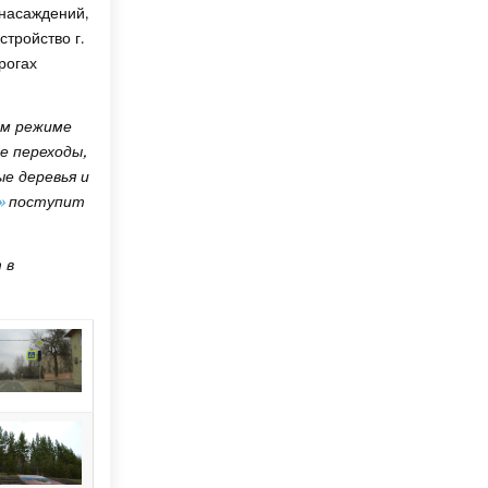
 насаждений,
тройство г.
рогах
ом режиме
е переходы,
е деревья и
»
поступит
 в