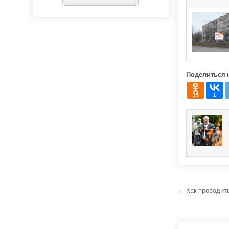
Поделиться 
35
1
Навига
← Как проводит