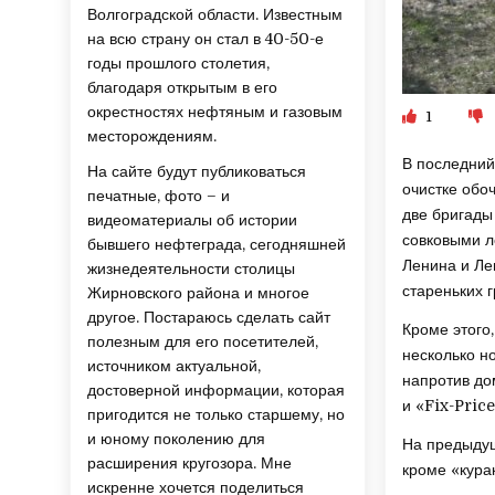
Волгоградской области. Известным
на всю страну он стал в 40-50-е
годы прошлого столетия,
благодаря открытым в его
окрестностях нефтяным и газовым
1
месторождениям.
В последний
На сайте будут публиковаться
очистке обо
печатные, фото – и
две бригады
видеоматериалы об истории
совковыми л
бывшего нефтеграда, сегодняшней
Ленина и Ле
жизнедеятельности столицы
стареньких г
Жирновского района и многое
другое. Постараюсь сделать сайт
Кроме этого
полезным для его посетителей,
несколько н
источником актуальной,
напротив до
достоверной информации, которая
и «Fix-Pric
пригодится не только старшему, но
и юному поколению для
На предыдущ
расширения кругозора. Мне
кроме «кура
искренне хочется поделиться