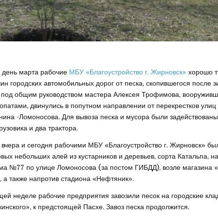
 день марта рабочие
МБУ «Благоустройство г. Жирновск»
хорошо т
чин городских автомобильных дорог от песка, скопившегося после з
 под общим руководством мастера Алексея Трофимова, вооруживш
опатами, двинулись в попутном направлении от перекрестков улиц
нина -Ломоносова. Для вывоза песка и мусора были задействованы
рузовика и два трактора.
, вчера и сегодня рабочими МБУ «Благоустройство г. Жирновск» б
овых небольших алей из кустарников и деревьев, сорта Катальпа, н
ма №77 по улице Ломоносова (за постом ГИБДД), возле магазина 
e, а также напротив стадиона «Нефтяник».
ей неделе рабочие предприятия завозили песок на городские кла
кинского», к предстоящей Пасхе. Завоз песка продолжится.