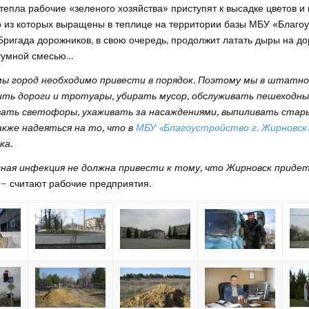
тепла рабочие «зеленого хозяйства» приступят к высадке цветов и
 из которых выращены в теплице на территории базы МБУ «Благоус
Бригада дорожников, в свою очередь, продолжит латать дыры на до
тумной смесью…
мы город необходимо привести в порядок. Поэтому мы в штатн
ить дороги и тротуары, убирать мусор, обслуживать пешеходны
ать светофоры, ухаживать за насаждениями, выпиливать стары
акже надеяться на то, что в
МБУ «Благоустройство г. Жирновск
ка.
ная инфекция не должна привести к тому, что Жирновск придет
– считают рабочие предприятия.