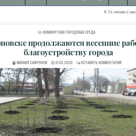
К 75-летию с начала добы
ОПУБЛИКОВАНО В
КОМФОРТНАЯ ГОРОДСКАЯ СРЕДА
новске продолжаются весенние раб
благоустройству города
АВТОР:
ДАТА ПУБЛИКАЦИИ:
К В ЖИР
МИХАИЛ САФРОНОВ
31.03.2020
ОСТАВИТЬ КОММЕНТАРИЙ