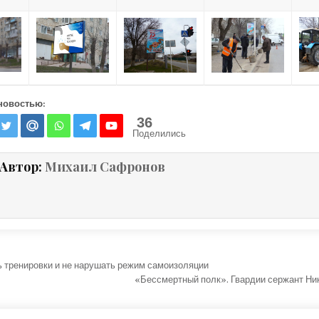
новостью:
36
Поделились
Автор:
Михаил Сафронов
ция по записям
ь тренировки и не нарушать режим самоизоляции
«Бессмертный полк». Гвардии сержант Н