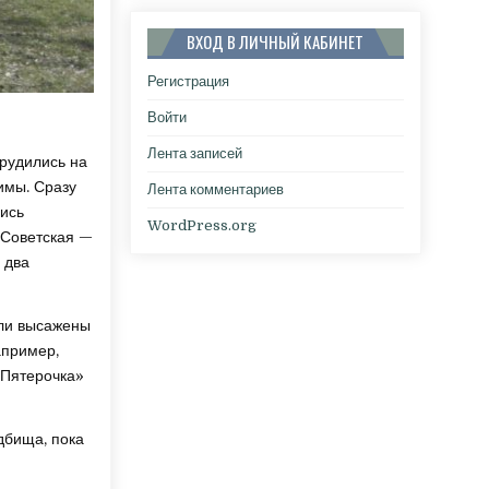
ВХОД В ЛИЧНЫЙ КАБИНЕТ
Регистрация
Войти
Лента записей
рудились на
имы. Сразу
Лента комментариев
ись
WordPress.org
 Советская —
 два
ыли высажены
апример,
«Пятерочка»
дбища, пока