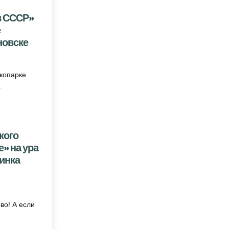
в СССР»
е
новске
ИНКА «НАЗАД В СССР» ПРОШЛА НА ТАНЦПЛОЩАДКЕ «ЗЕЛЁНОГО ТЕАТРА» В ЖИРНОВСКЕ
экопарке
а
кого
» на ура
инка
ДЦЕ ЖИРНОВСКОГО ЭКОПАРКА «ЗЕЛЁНОМ ТЕАТРЕ» НА УРА ПРОШЛА ОЧЕРЕДНАЯ ВЕЧЕРИНК
во! А если