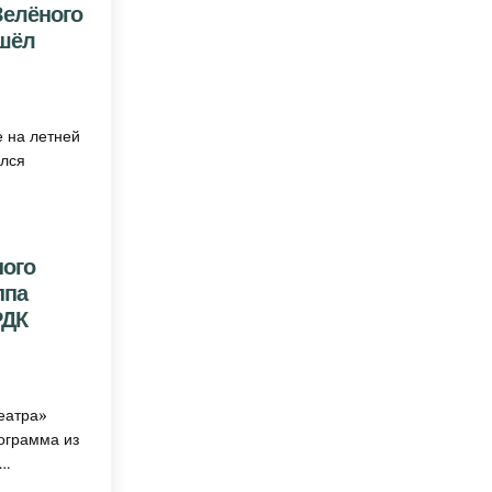
Зелёного
ошёл
 ПЛОЩАДКЕ «ЗЕЛЁНОГО ТЕАТРА» В ЖИРНОВСКЕ ПРОШЁЛ ВЕЧЕР КАРАОКЕ
 на летней
ялся
ного
ппа
РДК
СТРАДЕ «ЗЕЛЁНОГО ТЕАТРА» ДАЛА КОНЦЕРТ ГРУППА «ШАНЕЛЬ» ЖИРНОВСКОГО РДК «НЕ
театра»
ограмма из
о…