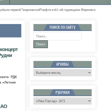
ирновской"нефти и 65-ой годовщине Жирновского района. "Золотые и
ПОИСК ПО САЙТУ
Поиск:
 концерт
Рудни
АРХИВЫ
КОЙ ПУБЛИКИ КОНЦЕРТ «БРОДЯЧИХ АРТИСТОВ» ИЗ РУДНИ ПРОШЁЛ НА «УРА!»
Архивы
роекта РДК
а «Летние
РУБРИКИ
Рубрики
ЗАО