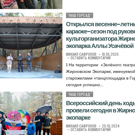
"НАШ ГОРСАД"
Опубликовано в
Открылся весенне-летн
караоке-сезон под руко
культорганизатора Жирн
экопарка Аллы Усачёвой
АВТОР:
ДАТА ПУБЛИКАЦИИ:
МИХАИЛ САФРОНОВ
18.05.2025
К ОТКРЫЛСЯ ВЕ
ОСТАВИТЬ КОММЕНТАРИЙ
1 На территории «Зелёного театр
Жирновском Экопарке, именуемо
старожилами «танцплощадка в Го
сегодня успешно…
"НАШ ГОРСАД"
Опубликовано в
Всероссийский день ход
провели сегодня в Жирн
экопарке
АВТОР:
ДАТА ПУБЛИКАЦИИ:
МИХАИЛ САФРОНОВ
20.10.2024
К ВСЕРОССИЙС
ОСТАВИТЬ КОММЕНТАРИЙ