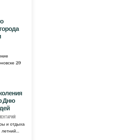
го
 города
и
«СЕРЕБРЯНОГО ВОЗРАСТА» И ГОСТИ НАШЕГО ГОРОДА ОТМЕТИЛИ ДЕНЬ МОЛОДЕЖИ
екие
рновске 29
коления
р Дню
едей
К ЗАПИСИ ЖИРНОВЧАНЕ СТАРШЕГО ПОКОЛЕНИЯ ПОСВЯТИЛИ КАРАОКЕ-ВЕЧЕР 
МЕНТАРИЙ
уры и отдыха
й летний…