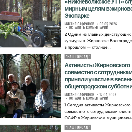
«Нижневолжское УТТ» сл
мирным целям в жирнов
Экопарке
АВТОР:
ДАТА ПУБЛИКАЦИИ:
МИХАИЛ САФРОНОВ
09.05.2026
К БОЛЬШЕГРУЗ
ОСТАВИТЬ КОММЕНТАРИЙ
2 Одним из главных действующих
культуры в Жирновске Волгоградс
в прошлом — столице…
"НАШ ГОРСАД"
Опубликовано в
Активисты Жирновского
совместно с сотрудника
приняли участие в весен
общегородском субботн
АВТОР:
ДАТА ПУБЛИКАЦИИ:
МИХАИЛ САФРОНОВ
17.04.2026
К АКТИВИСТЫ 
ОСТАВИТЬ КОММЕНТАРИЙ
1 Сегодня активисты Жирновског
совместно с сотрудниками клиент
ОСФР в Жирновском муниципаль
"НАШ ГОРСАД"
Опубликовано в