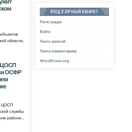
ужит
ском
ВХОД В ЛИЧНЫЙ КАБИНЕТ
Регистрация
НАЯ ТЕХНИКА ЗАО «НИЖНЕВОЛЖСКОЕ УТТ» СЛУЖИТ МИРНЫМ ЦЕЛЯМ В ЖИРНОВСКОМ ЭК
Войти
 объектов
кой области,
Лента записей
Лента комментариев
WordPress.org
 ЦОСП
ми ОСФР
нем
ике
ЖИРНОВСКОГО ЦОСП СОВМЕСТНО С СОТРУДНИКАМИ ОСФР ПРИНЯЛИ УЧАСТИЕ В ВЕСЕН
о ЦОСП
ской службы
ном районе…