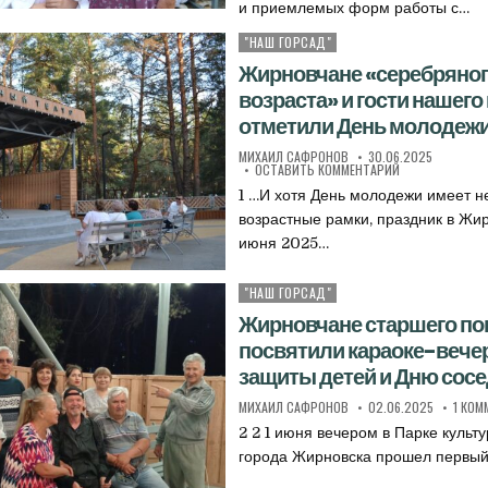
и приемлемых форм работы с…
"НАШ ГОРСАД"
Опубликовано в
Жирновчане «серебряно
возраста» и гости нашего
отметили День молодеж
АВТОР:
ДАТА ПУБЛИКАЦИИ:
МИХАИЛ САФРОНОВ
30.06.2025
К ЖИРНОВЧАНЕ 
ОСТАВИТЬ КОММЕНТАРИЙ
1 …И хотя День молодежи имеет н
возрастные рамки, праздник в Жи
июня 2025…
"НАШ ГОРСАД"
Опубликовано в
Жирновчане старшего по
посвятили караоке-вече
защиты детей и Дню сос
АВТОР:
ДАТА ПУБЛИКАЦИИ:
МИХАИЛ САФРОНОВ
02.06.2025
1 КОМ
2 2 1 июня вечером в Парке культ
города Жирновска прошел первы