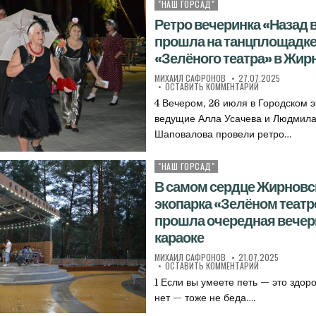
"НАШ ГОРСАД"
Опубликовано в
Ретро вечеринка «Назад 
прошла на танцплощадк
«Зелёного театра» в Жир
АВТОР:
ДАТА ПУБЛИКАЦИИ:
МИХАИЛ САФРОНОВ
27.07.2025
К РЕТРО ВЕЧЕР
ОСТАВИТЬ КОММЕНТАРИЙ
4 Вечером, 26 июля в Городском 
ведущие Алла Усачева и Людмил
Шаповалова провели ретро…
"НАШ ГОРСАД"
Опубликовано в
В самом сердце Жирновс
экопарка «Зелёном театре
прошла очередная вечер
караоке
АВТОР:
ДАТА ПУБЛИКАЦИИ:
МИХАИЛ САФРОНОВ
21.07.2025
К В САМОМ СЕР
ОСТАВИТЬ КОММЕНТАРИЙ
1 Если вы умеете петь — это здоро
нет — тоже не беда….