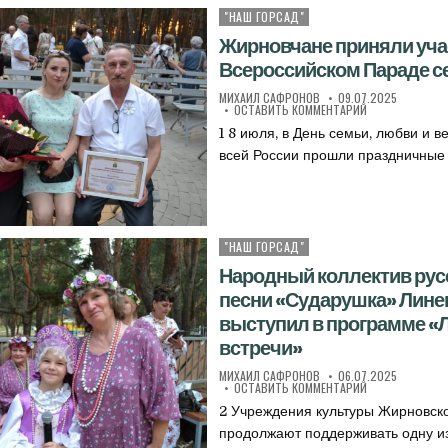
"НАШ ГОРСАД"
Опубликовано в
Жирновчане приняли уча
Всероссийском Параде с
АВТОР:
ДАТА ПУБЛИКАЦИИ:
МИХАИЛ САФРОНОВ
09.07.2025
К ЖИРНОВЧАНЕ 
ОСТАВИТЬ КОММЕНТАРИЙ
1 8 июля, в День семьи, любви и в
всей России прошли праздничны
"НАШ ГОРСАД"
Опубликовано в
Народный коллектив рус
песни «Сударушка» Лине
выступил в программе «
встречи»
АВТОР:
ДАТА ПУБЛИКАЦИИ:
МИХАИЛ САФРОНОВ
06.07.2025
К НАРОДНЫЙ КО
ОСТАВИТЬ КОММЕНТАРИЙ
2 Учреждения культуры Жирновск
продолжают поддерживать одну и