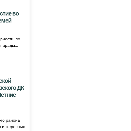
стие во
емей
ПРИНЯЛИ УЧАСТИЕ ВО ВСЕРОССИЙСКОМ ПАРАДЕ СЕМЕЙ
ерности, по
е парады…
ской
вского ДК
Летние
ЛЛЕКТИВ РУССКОЙ ПЕСНИ «СУДАРУШКА» ЛИНЕВСКОГО ДК ВЫСТУПИЛ В ПРОГРАММЕ «ЛЕ
ого района
з интересных