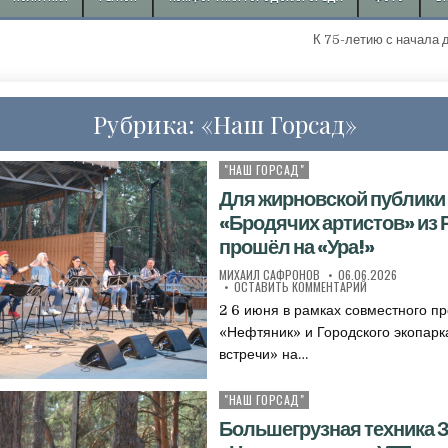
К 75-летию с начала добычи первой "ж
Рубрика:
«Наш Горсад»
"НАШ ГОРСАД"
Опубликовано в
Для жирновской публики
«Бродячих артистов» из 
прошёл на «Ура!»
АВТОР:
ДАТА ПУБЛИКАЦИИ:
МИХАИЛ САФРОНОВ
06.06.2026
К ДЛЯ ЖИРНОВС
ОСТАВИТЬ КОММЕНТАРИЙ
2 6 июня в рамках совместного п
«Нефтяник» и Городского экопарк
встречи» на…
"НАШ ГОРСАД"
Опубликовано в
Большегрузная техника 