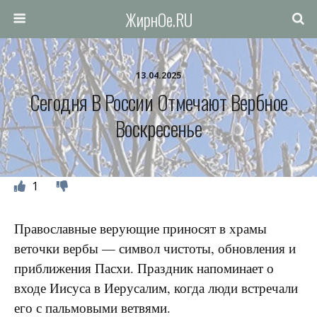
ЖирнОе.RU
13.04.2025
Сегодня В России Отмечают Вербное
Воскресенье
1
Православные верующие приносят в храмы
веточки вербы — символ чистоты, обновления и
приближения Пасхи. Праздник напоминает о
входе Иисуса в Иерусалим, когда люди встречали
его с пальмовыми ветвями.