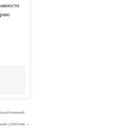
равности
орию
льной военной
нный субботник →