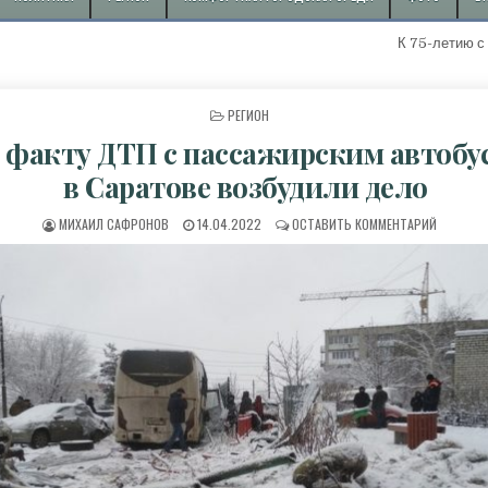
К 75-летию с начала д
ОПУБЛИКОВАНО В
РЕГИОН
 факту ДТП с пассажирским автобу
в Саратове возбудили дело
АВТОР:
ДАТА ПУБЛИКАЦИИ:
К ПО ФА
МИХАИЛ САФРОНОВ
14.04.2022
ОСТАВИТЬ КОММЕНТАРИЙ