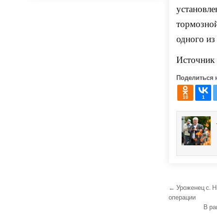
установле
тормозной
одного из
Источник
Поделиться 
10
1
Навига
← Уроженец с. 
операции
В ра