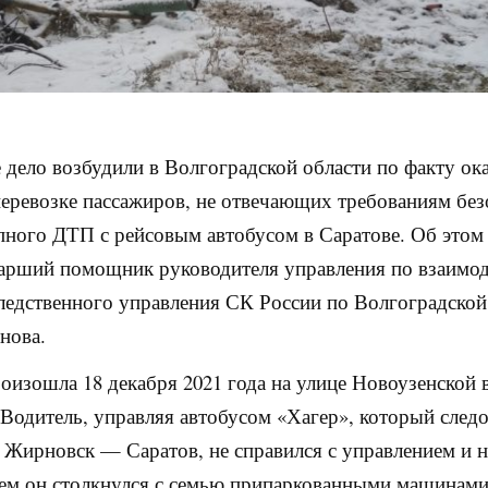
 дело возбудили в Волгоградской области по факту ок
перевозке пассажиров, не отвечающих требованиям без
пного ДТП с рейсовым автобусом в Саратове. Об это
тарший помощник руководителя управления по взаимо
едственного управления СК России по Волгоградской
нова.
оизошла 18 декабря 2021 года на улице Новоузенской 
 Водитель, управляя автобусом «Хагер», который следо
Жирновск — Саратов, не справился с управлением и н
тем он столкнулся с семью припаркованными машинами