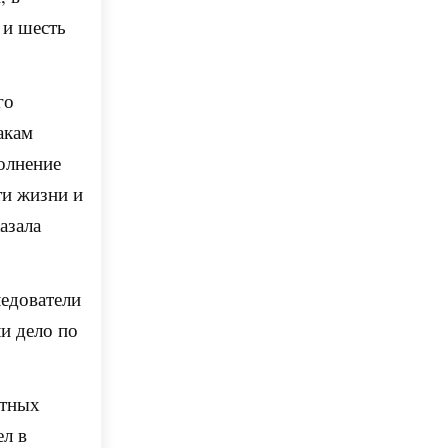
 и шесть
го
акам
полнение
ти жизни и
азала
ледователи
и дело по
ртных
ел в