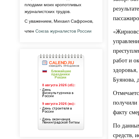
плодами моих кропотливых
результат
журналистских трудов.
пассажиро
С уважением, Михаил Сафронов,
«Жирновс
член
Союза журналистов России
управлени
преступле
работ и о
здоровья,
Буянова, 
Отмечаетс
получили 
факту сме
По данным
средств, 