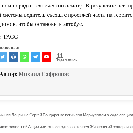
нном порядке технический осмотр. В результате неисп
 системы водитель съехал с проезжей части на террит
 домов, чтобы остановить автобус.
 : ТАСС
новостью:
11
Поделились
Автор:
Михаил Сафронов
ция по записям
Нижняя Добринка Сергей Бондаренко погиб под Мариуполем в ходе специа
мках областной Акции чистоты сегодня состоялся Жирновский общерайо