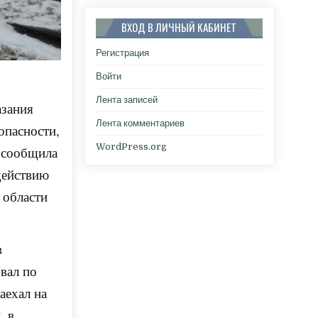
ВХОД В ЛИЧНЫЙ КАБИНЕТ
Регистрация
Войти
Лента записей
азания
Лента комментариев
опасности,
WordPress.org
м сообщила
действию
 области
в
вал по
аехал на
, в