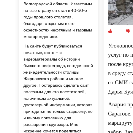
Волгоградской области. Известным
на всю страну он стал в 40-50-е
годы прошлого столетия,
благодаря открытым в его
окрестностях нефтяным и газовым
месторождениям.
Уголовное
На сайте будут публиковаться
печатные, фото – и
услуг по 
видеоматериалы об истории
после кру
бывшего нефтеграда, сегодняшней
в среду с
жизнедеятельности столицы
Жирновского района и многое
со СМИ сл
другое. Постараюсь сделать сайт
Дарья Буя
полезным для его посетителей,
источником актуальной,
Авария пр
достоверной информации, которая
пригодится не только старшему, но
Саратове.
и юному поколению для
маршруту 
расширения кругозора. Мне
забор. За
искренне хочется поделиться