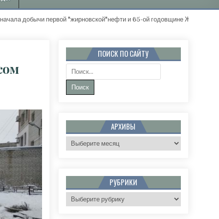
обычи первой "жирновской"нефти и 65-ой годовщине Жирновского ра
ПОИСК ПО САЙТУ
сом
Поиск:
КТУ ДТП С ПАССАЖИРСКИМ АВТОБУСОМ В САРАТОВЕ ВОЗБУДИЛИ ДЕЛО
АРХИВЫ
Архивы
РУБРИКИ
Рубрики