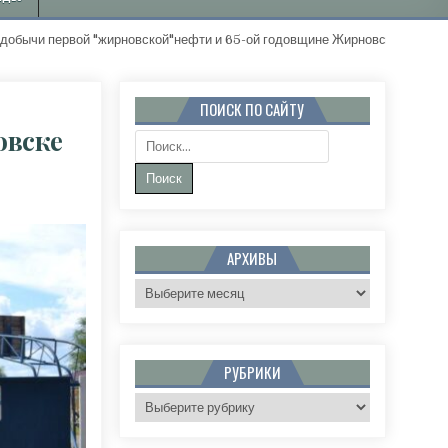
жирновской"нефти и 65-ой годовщине Жирновского района. "Золотые 
ПОИСК ПО САЙТУ
овске
Поиск:
РИБУНАХ ДАВНО УЖЕ ТИХО…» В ЖИРНОВСКЕ СОСТОЯЛСЯ ДЕНЬ ФИЗКУЛЬТУРНИКА
АРХИВЫ
Архивы
РУБРИКИ
Рубрики