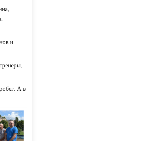
ина,
а.
нов и
 тренеры,
робег. А в