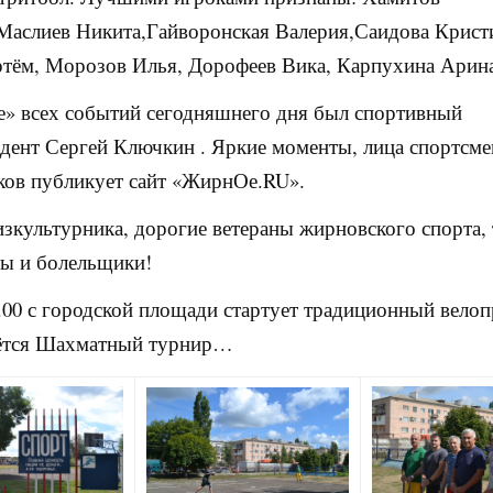
аслиев Никита,Гайворонская Валерия,Саидова Крист
тём, Морозов Илья, Дорофеев Вика, Карпухина Арин
е» всех событий сегодняшнего дня был спортивный
дент Сергей Ключкин . Яркие моменты, лица спортсме
ов публикует сайт «ЖирнОе.RU».
зкультурника, дорогие ветераны жирновского спорта,
ы и болельщики!
9.00 с городской площади стартует традиционный велоп
ётся Шахматный турнир…