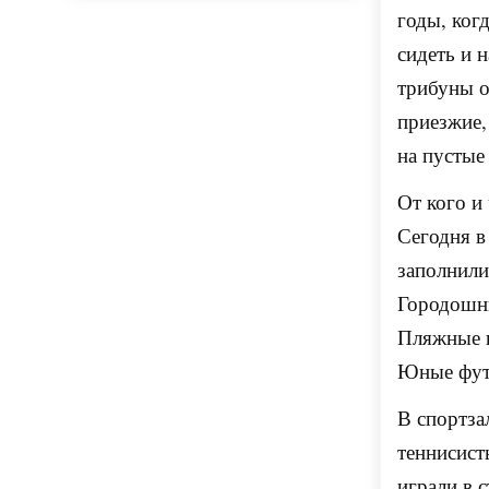
годы, ког
сидеть и 
трибуны о
приезжие,
на пустые
От кого и
Сегодня в
заполнили
Городошни
Пляжные в
Юные футб
В спортза
теннисист
играли в 