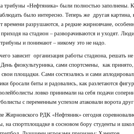
да трибуны «Нефтяника» были полностью заполнены. К
наблюдать было интересно. Теперь же другая картина, 
т времени разрушаются, а редкие жирновчане, особен
 приходя на стадион – разворачиваются и уходят. Люд
 трибуны и понимают – никому это не надо.
 чего зависит организация работы стадиона, решать не
 День физкультурника, сами спортсмены, как принято
 свои площадки. Сами состязались и сами аплодирова
ки бросали биты и радовались, как разлетаются фигу
олейболисты ловко принимали на себя подачи соперни
олисты с переменным успехом атаковали ворота друг
ле Жирновского РДК «Нефтяник» сегодня соревновали
ы, на спортплощадке в сосновом бору студенты и шко
стритбол. Лучшими игроками признаны: Хамитов