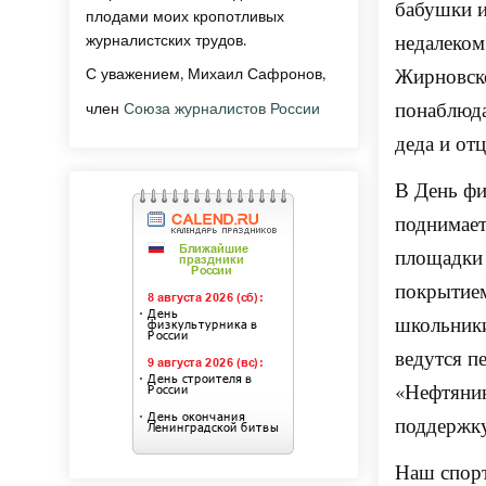
бабушки и
плодами моих кропотливых
недалеком
журналистских трудов.
Жирновско
С уважением, Михаил Сафронов,
понаблюда
член
Союза журналистов России
деда и от
В День фи
поднимает
площадки 
покрытием
школьники
ведутся п
«Нефтяник
поддержк
Наш спорт