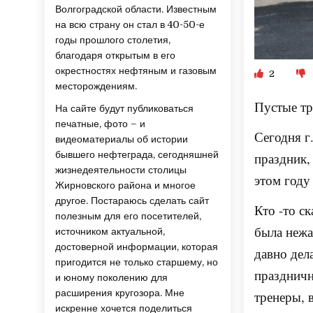
Волгоградской области. Известным
на всю страну он стал в 40-50-е
годы прошлого столетия,
благодаря открытым в его
окрестностях нефтяным и газовым
2
месторождениям.
Пустые тр
На сайте будут публиковаться
печатные, фото – и
Сегодня г
видеоматериалы об истории
бывшего нефтеграда, сегодняшней
праздник,
жизнедеятельности столицы
этом году
Жирновского района и многое
другое. Постараюсь сделать сайт
Кто -то ск
полезным для его посетителей,
была нежа
источником актуальной,
достоверной информации, которая
давно дела
пригодится не только старшему, но
праздничн
и юному поколению для
расширения кругозора. Мне
тренеры, 
искренне хочется поделиться