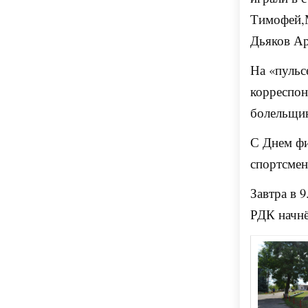
Тимофей,М
Дьяков Ар
На «пульс
корреспон
болельщик
С Днем фи
спортсмен
Завтра в 
РДК начн