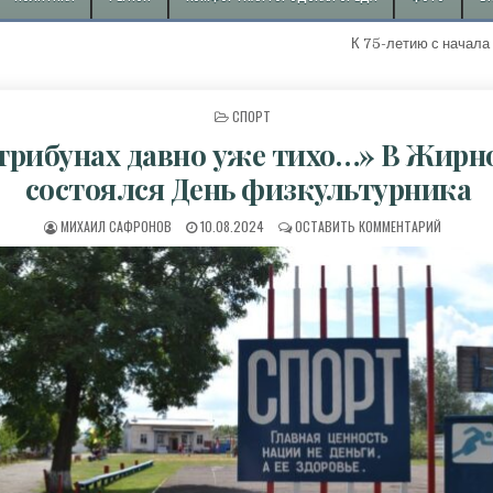
К 75-летию с начала добычи первой "
ОПУБЛИКОВАНО В
СПОРТ
трибунах давно уже тихо…» В Жирн
состоялся День физкультурника
АВТОР:
ДАТА ПУБЛИКАЦИИ:
К «НА Т
МИХАИЛ САФРОНОВ
10.08.2024
ОСТАВИТЬ КОММЕНТАРИЙ