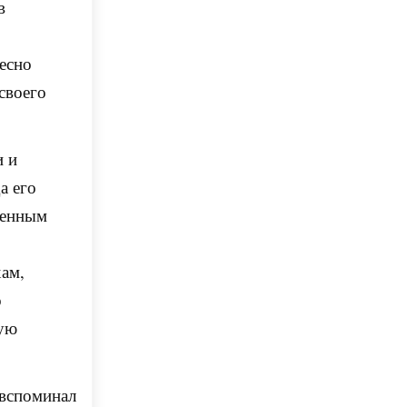
в
есно
своего
и и
а его
венным
хам,
о
вую
 вспоминал