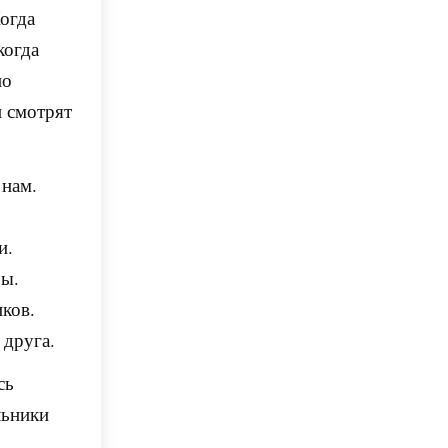
огда
когда
но
и смотрят
 нам.
,
ли.
ры.
ков.
 друга.
сь
льники