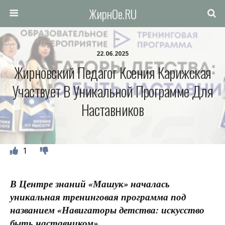
ЖирнОе.RU
22.06.2025
Жирновский Педагог Ксения Карижская
Участвует В Уникальной Программе Для
Наставников
1
В Центре знаний «Машук» началась
уникальная тренинговая программа под
названием «Навигаторы детства: искусство
быть наставником».