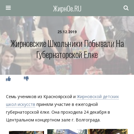
ЖирнОе.RU
25.12.2019
Жирновские Школьники Побывали На
Губернаторской Елке
Семь учеников из Красноярской и
Жирновской детских
школ искусств
приняли участие в ежегодной
губернаторской ёлке. Она проходила 24 декабря в
Центральном концертном зале г. Волгограда.