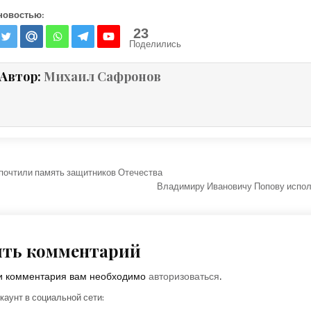
новостью:
23
Поделились
Автор:
Михаил Сафронов
ция по записям
почтили память защитников Отечества
Владимиру Ивановичу Попову испол
ить комментарий
ки комментария вам необходимо
авторизоваться
.
каунт в социальной сети: