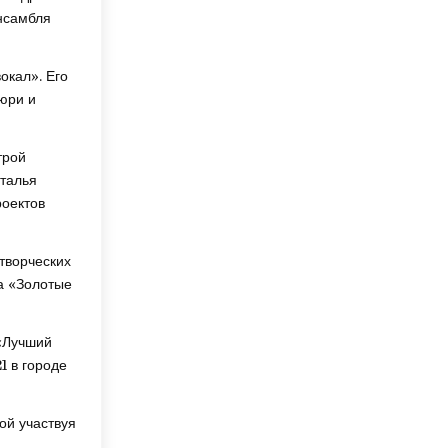
нсамбля
окал». Его
юри и
трой
аталья
роектов
творческих
а «Золотые
«Лучший
1 в городе
ой участвуя
.