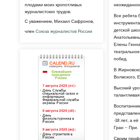
плодами моих кропотливых
неожиданно
журналистских трудов.
Все ребята 
С уважением, Михаил Сафронов,
инструмента
детской шко
член
Союза журналистов России
Анатольевны
Елены Генна
театральное
побед.
В Жирновско
Волжского, 
Высокий уро
талантливая
Воспитанник
представлен
-18 лет, а 
Гран – При.
Своим профе