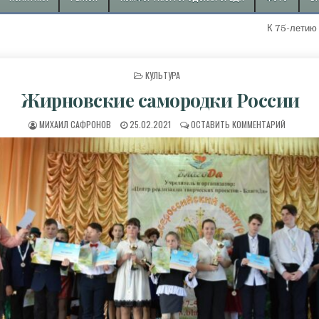
К 75-летию с начала до
ОПУБЛИКОВАНО В
КУЛЬТУРА
Жирновские самородки России
АВТОР:
ДАТА ПУБЛИКАЦИИ:
К ЖИРНО
МИХАИЛ САФРОНОВ
25.02.2021
ОСТАВИТЬ КОММЕНТАРИЙ