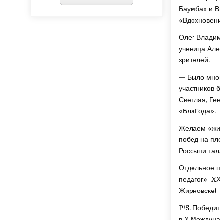
Баумбах и В
«Вдохновени
Олег Владим
ученица Але
зрителей.
— Было мног
участников 
Светлая, Ге
«БлаГода».
Желаем «жир
побед на пл
Россыпи тал
Отдельное п
педагог» XХ
Жирновске!
P/S. Победи
в Х Междуна