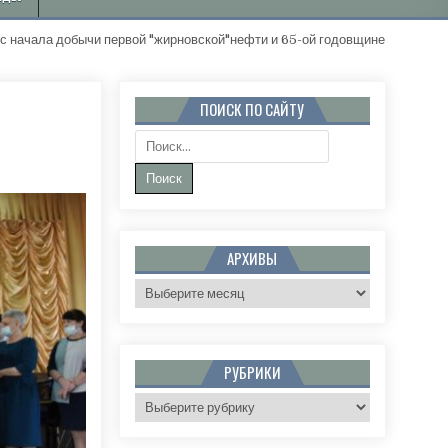
бычи первой "жирновской"нефти и 65-ой годовщине Жирновского райо
ПОИСК ПО САЙТУ
Поиск:
ВСКИЕ САМОРОДКИ РОССИИ
АРХИВЫ
Архивы
РУБРИКИ
Рубрики