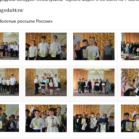
agoda34.ru/
Золотые россыпи России»