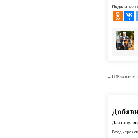
Поделиться 
22
1
Навига
← В Жирновске 
Добав
Для отправ
Вход через ак