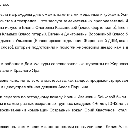
стью.
были награждены дипломами, памятными медалями и кубками. Ус
листов и театралов – это заслуга замечательных преподавателей
лы искусств Елены Олеговны Касьяновой (класс фортепиано), Еле
 Кладько (класс гитары), Евгении Дмитриевны Воронкиной (класс б
дьевны Ульченко (Красноярское отделение Жирновской ДШИ, клас
 слово), которые подготовили и помогли жирновским звёздочкам в 
м районном Дом культуры соревновались конкурсанты из Жирновск
Елани и Красного Яра.
вень исполнительского мастерства, как танцор, продемонстрирова
 и целеустремлённая девушка Алеся Паршина.
и педагога по эстрадному вокалу Ирины Ивановны Бойковой были
ы в самых разных возрастных группах: младшие 4-6 лет, 10-12 лет, 
её воспитанник в номинации Эстрадный вокал Юрий Хвастунов– стал
ссионализмом, идеями, постановками вновь удивили Лилия Алек