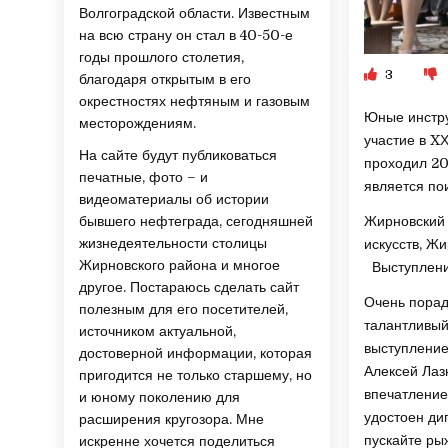
Волгоградской области. Известным
на всю страну он стал в 40-50-е
годы прошлого столетия,
3
благодаря открытым в его
окрестностях нефтяным и газовым
Юные инстру
месторождениям.
участие в X
На сайте будут публиковаться
проходил 20
печатные, фото – и
является по
видеоматериалы об истории
бывшего нефтеграда, сегодняшней
Жирновский 
жизнедеятельности столицы
искусств, Жи
Жирновского района и многое
Выступление
другое. Постараюсь сделать сайт
Очень порад
полезным для его посетителей,
талантливый
источником актуальной,
выступление
достоверной информации, которая
Алексей Лаз
пригодится не только старшему, но
впечатление
и юному поколению для
удостоен ди
расширения кругозора. Мне
пускайте ры
искренне хочется поделиться