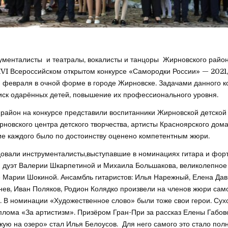
менталисты и театралы, вокалисты и танцоры Жирновского райо
ХVI Всероссийском открытом конкурсе «Самородки России» — 2021,
 февраля в очной форме в городе Жирновске. Задачами данного к
иск одарённых детей, повышение их профессионального уровня.
район на конкурсе представили воспитанники Жирновской детской
рновского центра детского творчества, артисты Красноярского дома
 каждого было по достоинству оценено компетентным жюри.
овали инструменталисты,выступавшие в номинациях гитара и фор
 дуэт Валерии Шкарпетиной и Михаила Большакова, великолепное
 Марии Шокиной. Ансамбль гитаристов: Илья Нарежный, Елена Дав
нев, Иван Поляков, Родион Колядко произвели на членов жюри сам
. В номинации «Художественное слово» были тоже свои герои. Сух
плома «За артистизм». Призёром Гран-При за рассказ Елены Габов
жую на озеро» стал Илья Белоусов. Для него самого это стало пол