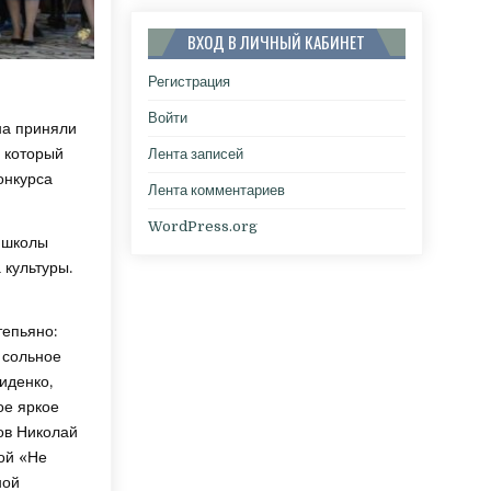
ВХОД В ЛИЧНЫЙ КАБИНЕТ
Регистрация
Войти
на приняли
 который
Лента записей
онкурса
Лента комментариев
WordPress.org
 школы
 культуры.
тепьяно:
 сольное
иденко,
ое яркое
ов Николай
ой «Не
ной