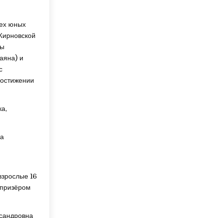
пех юных
 Жирновской
ны
аяна) и
с
достижении
а,
ла
взрослые 16
 призёром
сандровна