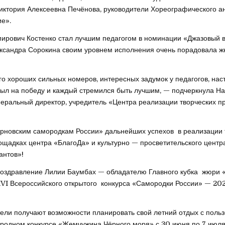
иктория Алексеевна Печёнова, руководители Хореографического а
е».
ирович Костенко стал лучшим педагогом в номинации «Джазовый в
ксандра Сорокина своим уровнем исполнения очень порадовала ж
о хороших сильных номеров, интересных задумок у педагогов, нас
был на победу и каждый стремился быть лучшим, — подчеркнула Н
неральный директор, учредитель «Центра реализации творческих п
новским самородкам России» дальнейших успехов в реализации 
ощадках центра «БлагоДа» и культурно — просветительского центр
антов»!
оздравление Лилии Баумбах — обладателю Главного кубка жюри 
VI Всероссийского открытого конкурса «Самородки России» — 202
тели получают возможности планировать свой летний отдых с польз
родном конкурсе «Жемчужина Чёрного моря» с 30 июня по 7 июля