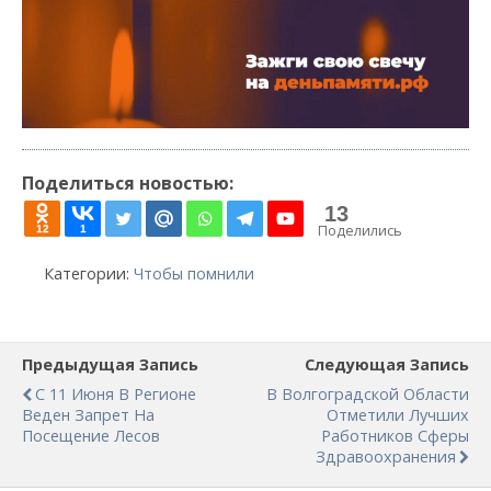
Поделиться новостью:
13
Поделились
12
1
Категории:
Чтобы помнили
Предыдущая Запись
Следующая Запись
С 11 Июня В Регионе
В Волгоградской Области
Веден Запрет На
Отметили Лучших
Посещение Лесов
Работников Сферы
Здравоохранения