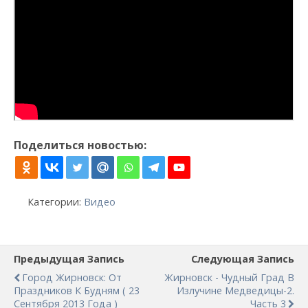
Поделиться новостью:
Категории:
Видео
Предыдущая Запись
Следующая Запись
Город Жирновск: От
Жирновск - Чудный Град В
Праздников К Будням ( 23
Излучине Медведицы-2.
Сентября 2013 Года )
Часть 3