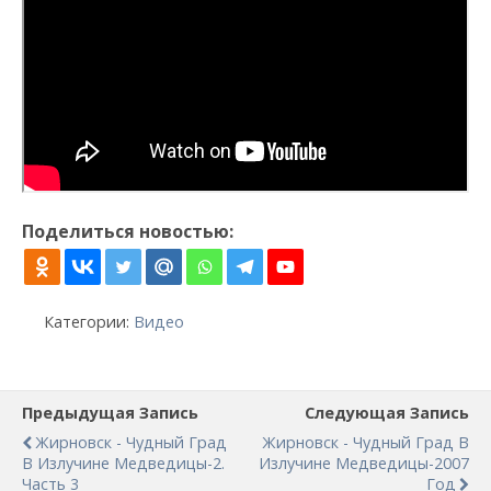
Поделиться новостью:
Категории:
Видео
Предыдущая Запись
Следующая Запись
Жирновск - Чудный Град
Жирновск - Чудный Град В
В Излучине Медведицы-2.
Излучине Медведицы-2007
Часть 3
Год