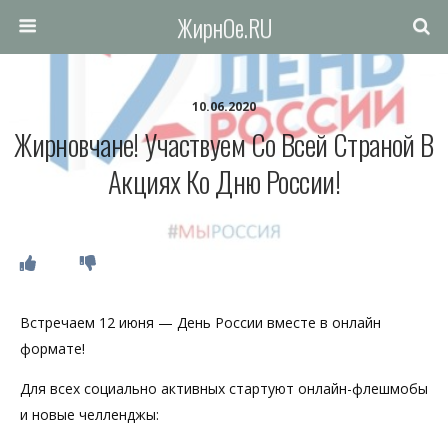
ЖирнОе.RU
10.06.2020
Жирновчане! Участвуем Со Всей Страной В
Акциях Ко Дню России!
Встречаем 12 июня — День России вместе в онлайн
формате!
Для всех социально активных стартуют онлайн-флешмобы
и новые челленджы: