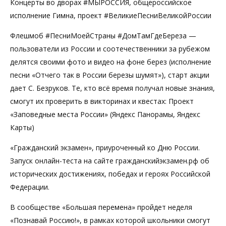
Концерты во дворах #МЫРОССИЯ, общероссийское
исполнение Гимна, проект #ВеликиеПесниВеликойРоссии
Флешмоб #ПесниМоейСтраны #ДомТамГдеБереза —
пользователи из России и соотечественники за рубежом
делятся своими фото и видео на фоне берез (исполнение
песни «Отчего так в России березы шумят»), старт акции
дает С. Безруков. Те, кто всё время получал новые знания,
смогут их проверить в викторинах и квестах: Проект
«Заповедные места России» (Яндекс Панорамы, Яндекс
Карты)
«Гражданский экзамен», приуроченный ко Дню России.
Запуск онлайн-теста на сайте гражданскийэкзамен.рф об
исторических достижениях, победах и героях Российской
Федерации.
В сообществе «Большая перемена» пройдет неделя
«Познавай Россию!», в рамках которой школьники смогут