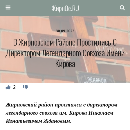
ЖирнОе.RU
30.09.2023
В Жирновском Районе Простились С
Директором Легендарного Совхоза Имени
Кирова
2
Жирновский район простился с директором
легендарного совхоза им. Кирова Николаем
Игнатьевичем Ждановым.