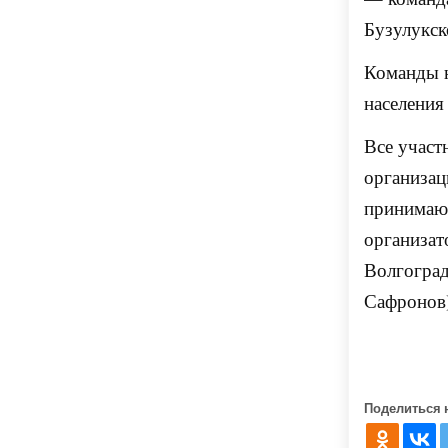
Бузулукс
Команды 
населения
Все участ
организа
принимаю
организат
Волгоград
Сафроно
Поделиться 