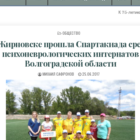
К 75-летию с начала д
ОПУБЛИКОВАНО В
ОБЩЕСТВО
Жирновске прошла Спартакиада ср
психоневрологических интернатов
Волгоградской области
АВТОР:
ДАТА ПУБЛИКАЦИИ:
МИХАИЛ САФРОНОВ
25.06.2017