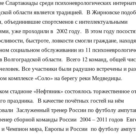
е Спартакиады среди психоневрологических интернат
ской области является традицией. В Жирновске подо
я, объединившие спортсменов с интеллектуальными
ми, уже проходили в 2002 году. В этом году посостя
осливости, быстроте, ловкости смогли граждане, наход
ном социальном обслуживании из 11 психоневрологич
в Волгоградской области. Всего 12 команд, общей чи
 человек. Все участники были радушно встречены и р
ом комплексе «Соло» на берегу реки Медведицы.
ком стадионе «Нефтяник» состоялось торжественное о
го праздника. В качестве почётных гостей на нём
овали Заслуженный тренер России по футболу ампута
ренер сборной команды России 2004 – 2011 годов Евг
 и Чемпион мира, Европы и России по футболу ампут