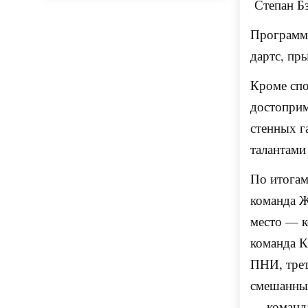
Степан Бз
Программа
дартс, пр
Кроме спо
достоприм
стенных г
талантами
По итогам
команда Ж
место — к
команда 
ПНИ, трет
смешанных
— команд