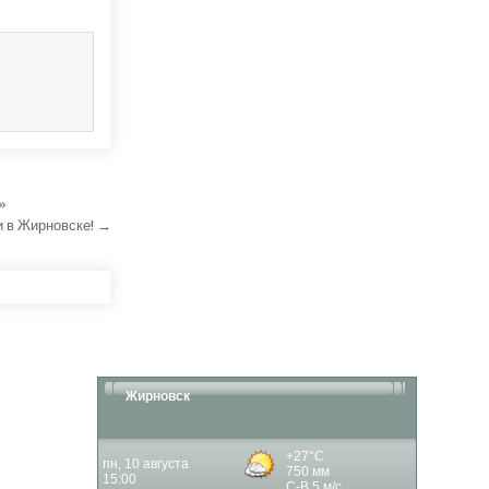
»
и в Жирновске! →
Жирновск