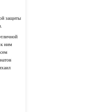
ой защиты
.
 отличной
 к ним
всем
натов
ихаил