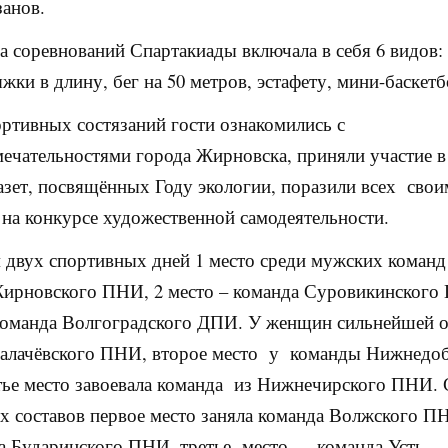
анов.
 соревнований Спартакиады включала в себя 6 видов:
ыжки в длину, бег на 50 метров, эстафету, мини-баскетб
ртивных состязаний гости ознакомились с
ечательностями города Жирновска, приняли участие в
азет, посвящённых Году экологии, поразили всех сво
 на конкурсе художественной самодеятельности.
 двух спортивных дней 1 место среди мужских команд
ирновского ПНИ, 2 место – команда Суровикинского
оманда Волгоградского ДПИ. У женщин сильнейшей о
Калачёвского ПНИ, второе место у команды Нижнедо
ье место завоевала команда из Нижнечирского ПНИ.
 составов первое место заняла команда Волжского П
а Бударинского ПНИ, третье место — команда Усть 