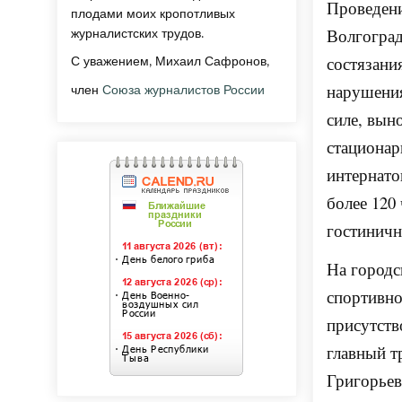
Проведени
плодами моих кропотливых
Волгоград
журналистских трудов.
состязани
С уважением, Михаил Сафронов,
нарушения
член
Союза журналистов России
силе, вын
стационар
интернато
более 120
гостиничн
На городс
спортивно
присутств
главный т
Григорьев