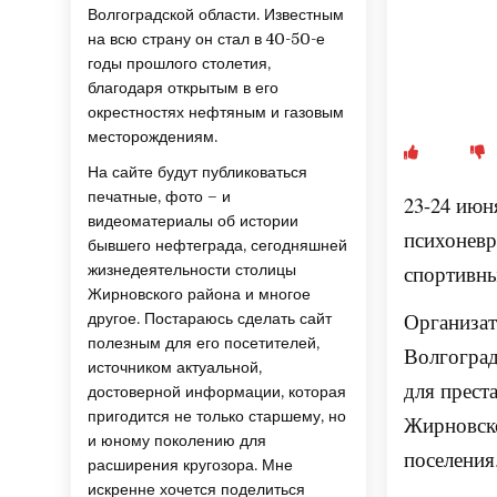
Волгоградской области. Известным
на всю страну он стал в 40-50-е
годы прошлого столетия,
благодаря открытым в его
окрестностях нефтяным и газовым
месторождениям.
На сайте будут публиковаться
печатные, фото – и
23-24 июн
видеоматериалы об истории
психоневр
бывшего нефтеграда, сегодняшней
спортивны
жизнедеятельности столицы
Жирновского района и многое
Организат
другое. Постараюсь сделать сайт
полезным для его посетителей,
Волгогра
источником актуальной,
для прест
достоверной информации, которая
пригодится не только старшему, но
Жирновско
и юному поколению для
поселения
расширения кругозора. Мне
искренне хочется поделиться