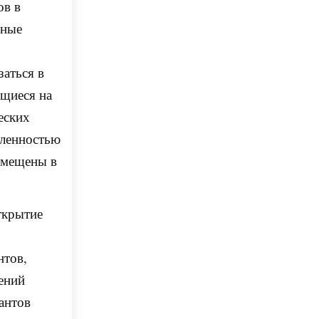
ов в
бные
заться в
ящиеся на
еских
сленностью
азмещены в
ткрытие
нтов,
ений
антов