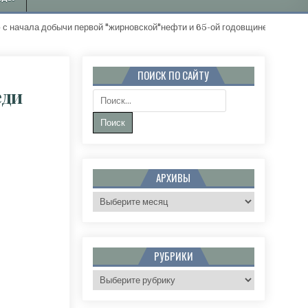
обычи первой "жирновской"нефти и 65-ой годовщине Жирновского ра
ПОИСК ПО САЙТУ
еди
Поиск:
АРХИВЫ
Архивы
РУБРИКИ
Рубрики