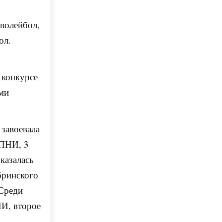
 волейбол,
ол.
 конкурсе
ими
 завоевала
 ПНИ, 3
казалась
бринского
 Среди
НИ, второе
—