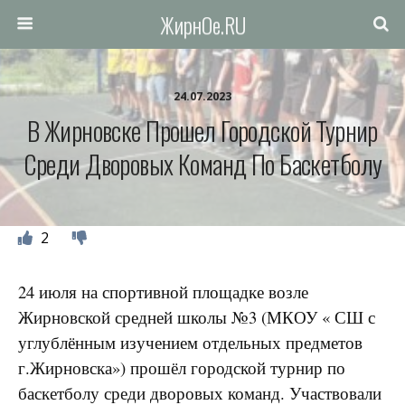
ЖирнОе.RU
24.07.2023
В Жирновске Прошел Городской Турнир
Среди Дворовых Команд По Баскетболу
2
24 июля на спортивной площадке возле
Жирновской средней школы №3 (МКОУ « СШ с
углублённым изучением отдельных предметов
г.Жирновска») прошёл городской турнир по
баскетболу среди дворовых команд. Участвовали