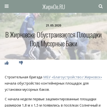
ЖирнОе.RU
21.05.2020
В Жирновске Обустраиваются Площадки
Под Мусорные Баки
Строительная бригада
МБУ «Благоустройство.г.Жирновск»
начала обустройство контейнерных площадок для
установки мусорных баков.
С начала недели первые зацементированные площадки
размером 1,8 м х 1,5 м появились в посёлках Солнечный и