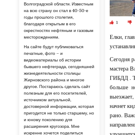
Волгоградской области. Известным
на всю страну он стал в 40-50-е
годы прошлого столетия,
1
благодаря открытым в его
окрестностях нефтяным и газовым
Елки, гла
месторождениям.
устанавли
На сайте будут публиковаться
печатные, фото – и
Сегодня р
видеоматериалы об истории
бывшего нефтеграда, сегодняшней
мастера В
жизнедеятельности столицы
ГИБДД . Т
Жирновского района и многое
больше не
другое. Постараюсь сделать сайт
полезным для его посетителей,
выезжает, 
источником актуальной,
начнет ки
достоверной информации, которая
пригодится не только старшему, но
рано. Важ
и юному поколению для
направлен
расширения кругозора. Мне
улучшится
искренне хочется поделиться