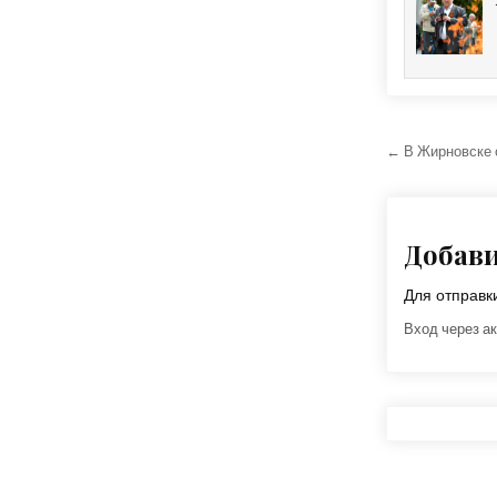
Навига
← В Жирновске 
Добав
Для отправ
Вход через ак