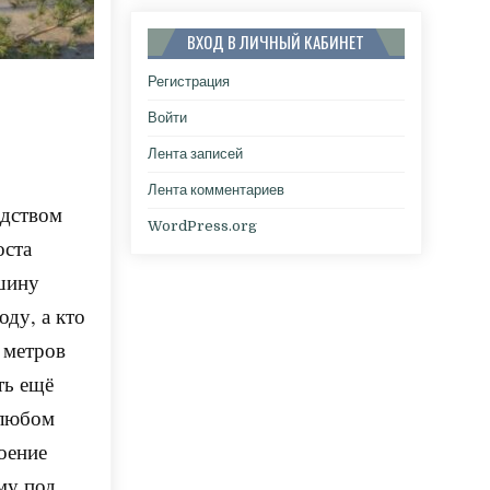
ВХОД В ЛИЧНЫЙ КАБИНЕТ
Регистрация
Войти
Лента записей
Лента комментариев
одством
WordPress.org
оста
ашину
оду, а кто
о метров
ть ещё
 любом
роение
му под