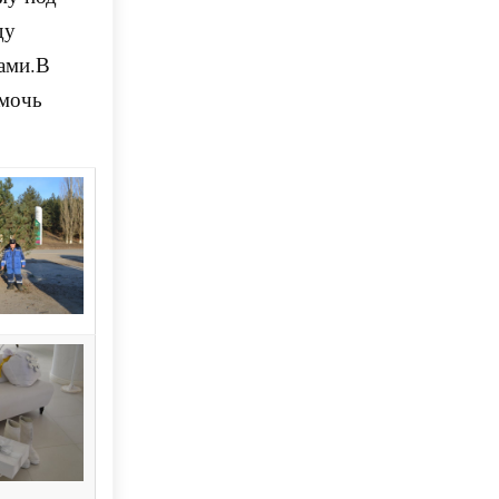
ду
ами.В
мочь