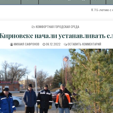
К 75-летию с начала доб
ОПУБЛИКОВАНО В
КОМФОРТНАЯ ГОРОДСКАЯ СРЕДА
Жирновске начали устанавливать е
АВТОР:
ДАТА ПУБЛИКАЦИИ:
К В ЖИР
МИХАИЛ САФРОНОВ
06.12.2022
ОСТАВИТЬ КОММЕНТАРИЙ