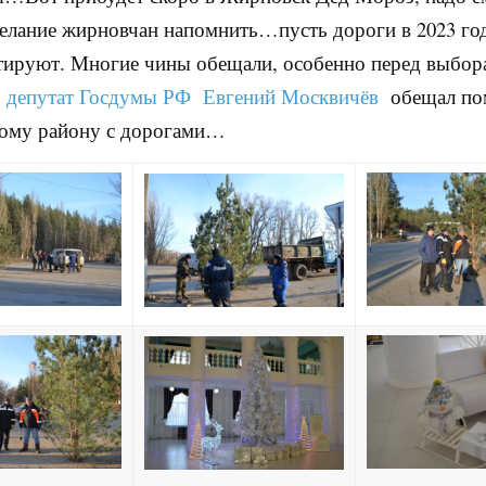
елание жирновчан напомнить…пусть дороги в 2023 го
тируют. Многие чины обещали, особенно перед выбор
,
депутат Госдумы РФ Евгений Москвичёв
обещал по
ому району с дорогами…