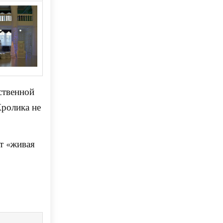
ственной
Кролика не
т «живая