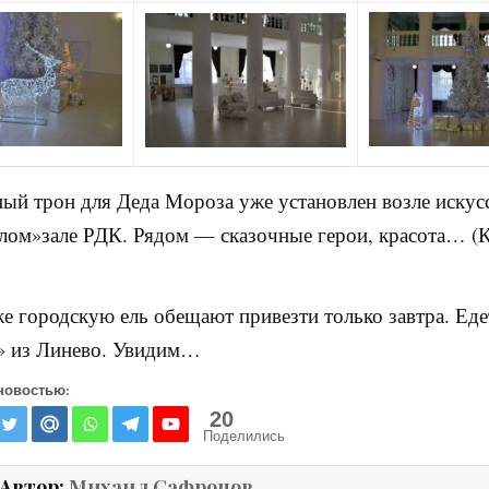
ый трон для Деда Мороза уже установлен возле искус
елом»зале РДК. Рядом — сказочные герои, красота… (
е городскую ель обещают привезти только завтра. Еде
» из Линево. Увидим…
новостью:
20
Поделились
Автор:
Михаил Сафронов