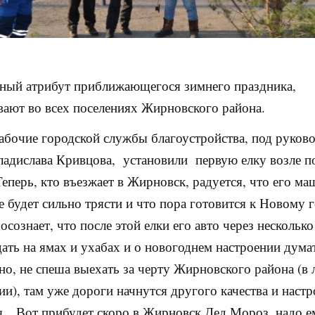
вный атрибут приближающегося зимнего праздника,
вают во всех поселениях Жирновского района.
абочие городской службы благоустройства, под руков
ладислава Кривцова, установили первую елку возле п
еперь, кто въезжает в Жирновск, радуется, что его м
 будет сильно трясти и что пора готовится к Новому г
осознает, что после этой елки его авто через нескольк
дать на ямах и ухабах и о новогоднем настроении дума
но, не спеша выехать за черту Жирновского района (в
ии), там уже дороги начнутся другого качества и наст
…Вот прибудет скоро в Жирновск Дед Мороз, надо е