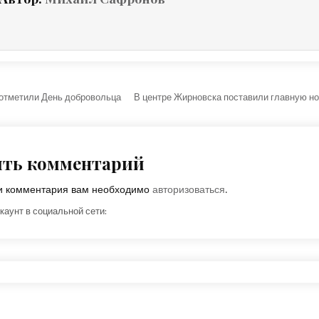
ция по записям
отметили День добровольца
В центре Жирновска поставили главную н
ить комментарий
ки комментария вам необходимо
авторизоваться
.
каунт в социальной сети: