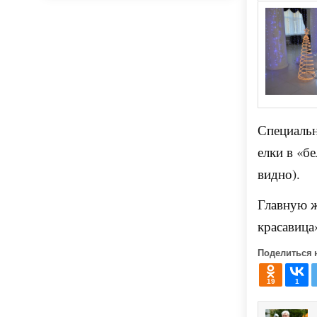
Специальн
елки в «б
видно).
Главную ж
красавица
Поделиться 
19
1