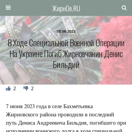
ЖирнОе.RU
08.06.2023
В Ходе Специальной Военной Операции
На Украине Погиб Жирновчанин Денис
Бильдий
2
2
7 июня 2023 года в селе Бахметьевка
Жирновского района проводили в последний
путь Дениса Андреевича Бильдия, погибшего при
исполнении воинского долга в ходе
специальной