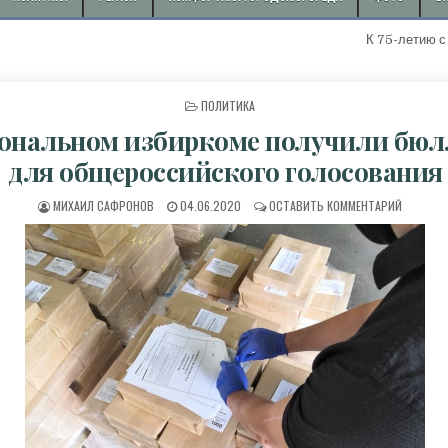
К 75-летию с начал
ОПУБЛИКОВАНО В
ПОЛИТИКА
иональном избиркоме получили бюл
для общероссийского голосования
АВТОР:
ДАТА ПУБЛИКАЦИИ:
К В РЕГ
МИХАИЛ САФРОНОВ
04.06.2020
ОСТАВИТЬ КОММЕНТАРИЙ