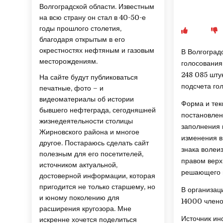
Волгоградской области. Известным
на всю страну он стал в 40-50-е
годы прошлого столетия,
благодаря открытым в его
окрестностях нефтяным и газовым
В Волгоград
месторождениям.
голосования
248 085 шту
На сайте будут публиковаться
подсчета го
печатные, фото – и
видеоматериалы об истории
Форма и тек
бывшего нефтеграда, сегодняшней
постановлен
жизнедеятельности столицы
заполнения 
Жирновского района и многое
изменения в
другое. Постараюсь сделать сайт
знака волеи
полезным для его посетителей,
правом верх
источником актуальной,
решающего г
достоверной информации, которая
пригодится не только старшему, но
В организац
и юному поколению для
14000 член
расширения кругозора. Мне
Источник и
искренне хочется поделиться