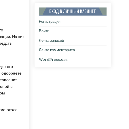
ВХОД В ЛИЧНЫЙ КАБИНЕТ
Регистрация
го
Войти
ации. Из них
Лента записей
редств
Лента комментариев
WordPress.org
дке его
ы одобряете
ставления
теней в
вом
тие около