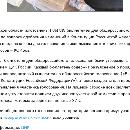
ской области изготовлены 1 841 319 бюллетеней для общероссийско
 по вопросу одобрения изменений в Конституции Российской Федер
к предназначены для голосования с использованием технических с
лосов – КОИБов.
ст бюллетеня для общероссийского голосования были утверждены
ием ЦИК России. Каждый бюллетень содержит разъяснение о поря
и вопрос, который выносится на общероссийское голосование («В
 Конституции Российской Федерации?»), а также квадраты для про
зъявления участника голосования. На лицевой стороне всех бюлле
нем углу ставятся подписи двух членов участковой комиссии с пра
олоса, которые заверяются печатью УИК.
ии общественного голосования на территории региона примут учас
ов
избирательных комиссий
всех уровней.
нформации:
ЦИК