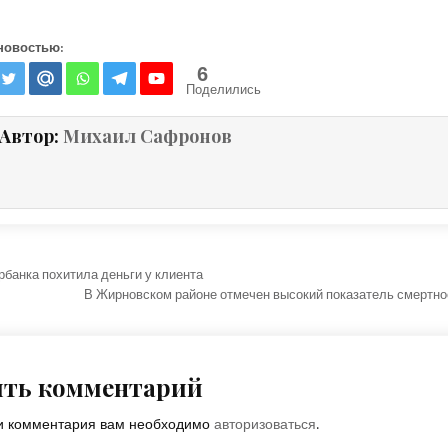
новостью:
6
Поделились
Автор:
Михаил Сафронов
ция по записям
банка похитила деньги у клиента
В Жирновском районе отмечен высокий показатель смертн
ить комментарий
ки комментария вам необходимо
авторизоваться
.