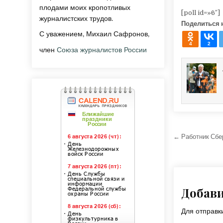
плодами моих кропотливых
[poll id=»6″]
журналистских трудов.
Поделиться 
С уважением, Михаил Сафронов,
4
2
член
Союза журналистов России
Навига
← Работник Сбер
Добав
Для отправ