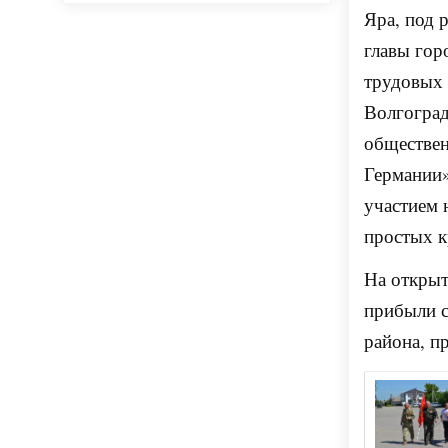
Яра, под 
главы гор
трудовых 
Волгоград
обществен
Германии»
участием 
простых к
На открыт
прибыли с
района, п