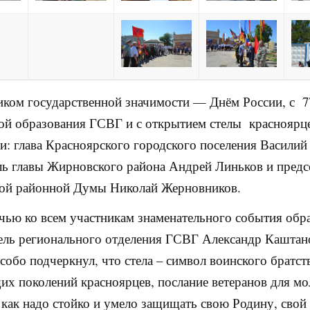
иком государственной значимости — Днём России, с 7
й образования ГСВГ и с открытием стелы красноярц
и: глава Красноярского городского поселения Василий
ль главы Жирновского района Андрей Линьков и предс
ой районной Думы Николай Жерновников.
ечью ко всем участникам знаменательного события об
ель регионального отделения ГСВГ Александр Каштан
собо подчеркнул, что стела – символ воинского братст
их поколений красноярцев, послание ветеранов для м
, как надо стойко и умело защищать свою Родину, свой