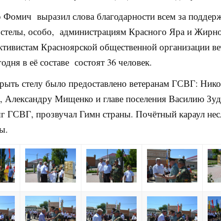
 Фомич выразил слова благодарности всем за поддер
 стелы, особо, администрациям Красного Яра и Жирн
ктивистам Красноярской общественной организации ве
одня в её составе состоят 36 человек.
рыть стелу было предоставлено ветеранам ГСВГ: Ник
 Александру Мищенко и главе поселения Василию Зуд
яг ГСВГ, прозвучал Гимн страны. Почётный караул нес
ы.