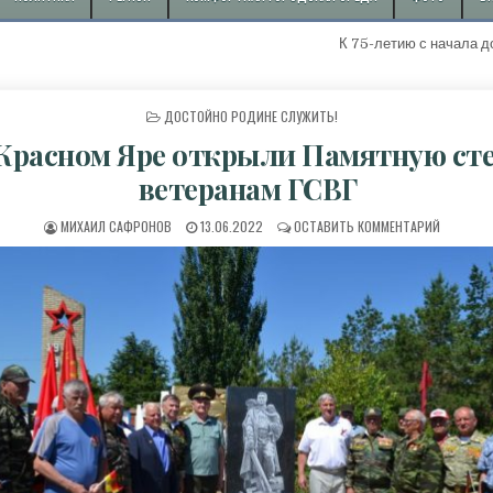
К 75-летию с начала добычи первой "ж
ОПУБЛИКОВАНО В
ДОСТОЙНО РОДИНЕ СЛУЖИТЬ!
Красном Яре открыли Памятную ст
ветеранам ГСВГ
АВТОР:
ДАТА ПУБЛИКАЦИИ:
К В КРАС
МИХАИЛ САФРОНОВ
13.06.2022
ОСТАВИТЬ КОММЕНТАРИЙ