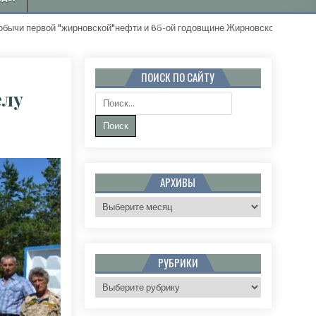
ирновской"нефти и 65-ой годовщине Жирновского района. "Золотые и
ПОИСК ПО САЙТУ
елу
Поиск:
НОМ ЯРЕ ОТКРЫЛИ ПАМЯТНУЮ СТЕЛУ ВЕТЕРАНАМ ГСВГ
АРХИВЫ
Архивы
РУБРИКИ
Рубрики