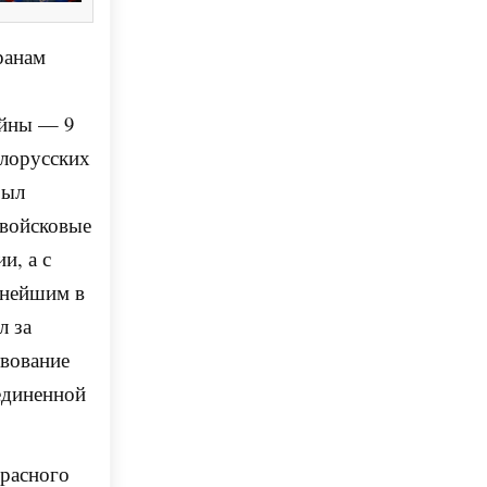
ранам
ойны — 9
елорусских
был
 войсковые
и, а с
пнейшим в
л за
твование
единенной
Красного