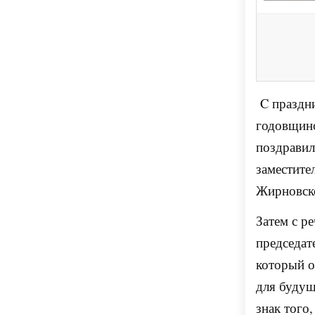
C праздн
годовщино
поздравил
заместите
Жирновск
Затем с р
председат
который о
для будущ
знак того