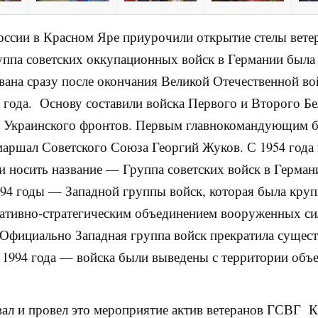
ссии в Красном Яре приурочили открытие стелы вете
ппа советских оккупационных войск в Германии была
ана сразу после окончания Великой Отечественной в
 года. Основу составили войска Первого и Второго Б
о Украинского фронтов. Первым главнокомандующим 
маршал Советского Союза Георгий Жуков. С 1954 года
ли носить название — Группа советских войск в Германи
994 годы — Западной группы войск, которая была кру
ативно-стратегическим объединением вооруженных си
Официально Западная группа войск прекратила сущес
а 1994 года — войска были выведены с территории объ
ал и провел это мероприятие актив ветеранов ГСВГ 