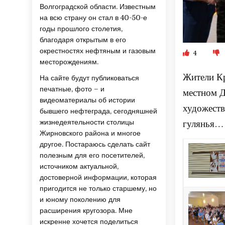
Волгоградской области. Известным
на всю страну он стал в 40-50-е
годы прошлого столетия,
благодаря открытым в его
окрестностях нефтяным и газовым
4
месторождениям.
Жители Кр
На сайте будут публиковаться
печатные, фото – и
местном Д
видеоматериалы об истории
художеств
бывшего нефтеграда, сегодняшней
гулянья…
жизнедеятельности столицы
Жирновского района и многое
другое. Постараюсь сделать сайт
полезным для его посетителей,
источником актуальной,
достоверной информации, которая
пригодится не только старшему, но
и юному поколению для
расширения кругозора. Мне
искренне хочется поделиться