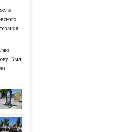
жку в
овского
теранов
олаю
ову. Был
ли