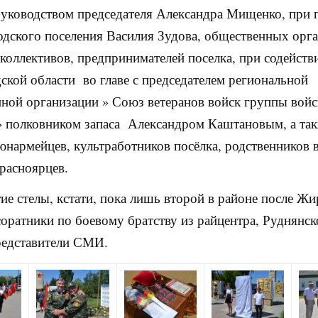
руководством председателя Александра Мищенко, при
одского поселения Василия Зудова, общественных орг
коллективов, предпринимателей поселка, при содейст
ской области во главе с председателем региональной
ной организации » Союз ветеранов войск группы войс
 полковником запаса Александром Каштановым, а та
юнармейцев, культработников посёлка, родственников в
расноярцев.
ие стелы, кстати, пока лишь второй в районе после Жи
оратники по боевому братству из райцентра, Руднянск
редставители СМИ.