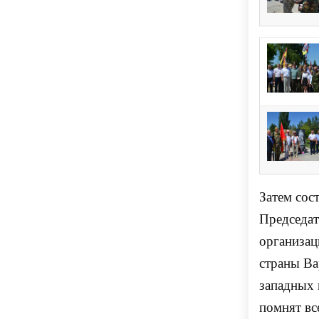
Затем сос
Председат
организац
страны В
западных 
помнят вс