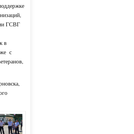
 поддержке
анизаций,
вии ГСВГ
к в
кже с
етеранов,
рновска,
ого