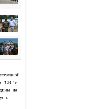
ественной
о ГСВГ и
одины на
усть