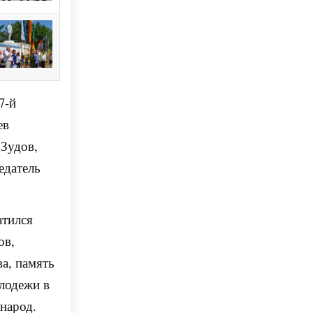
7-й
ев
 Зудов,
едатель
ратился
ов,
ва, память
олодежи в
 народ.