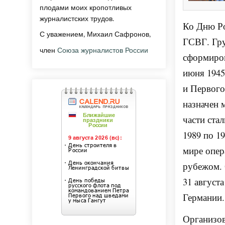
плодами моих кропотливых
журналистских трудов.
Ко Дню Ро
С уважением, Михаил Сафронов,
ГСВГ. Гру
член
Союза журналистов России
сформиров
июня 1945
и Первог
назначен 
части ста
1989 по 1
мире опер
рубежом. 
31 август
Германии.
Организов