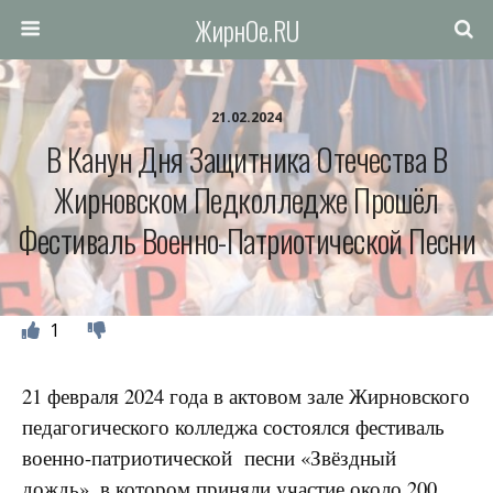
ЖирнОе.RU
21.02.2024
В Канун Дня Защитника Отечества В
Жирновском Педколледже Прошёл
Фестиваль Военно-Патриотической Песни
1
21 февраля 2024 года в актовом зале Жирновского
педагогического колледжа состоялся фестиваль
военно-патриотической песни «Звёздный
дождь», в котором приняли участие около 200