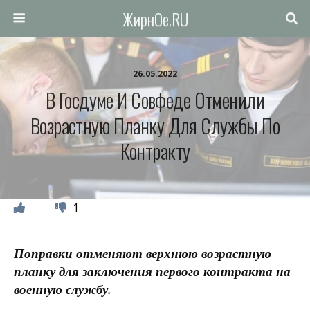
ЖирнОе.RU
26.05.2022
В Госдуме И Совфеде Отменили
Возрастную Планку Для Службы По
Контракту
1
Поправки отменяют верхнюю возрастную
планку для заключения первого контракта на
военную службу.