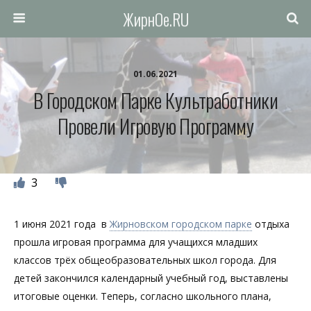
ЖирнОе.RU
01.06.2021
В Городском Парке Культработники
Провели Игровую Программу
3
1 июня 2021 года в
Жирновском городском парке
отдыха
прошла игровая программа для учащихся младших
классов трёх общеобразовательных школ города. Для
детей закончился календарный учебный год, выставлены
итоговые оценки. Теперь, согласно школьного плана,