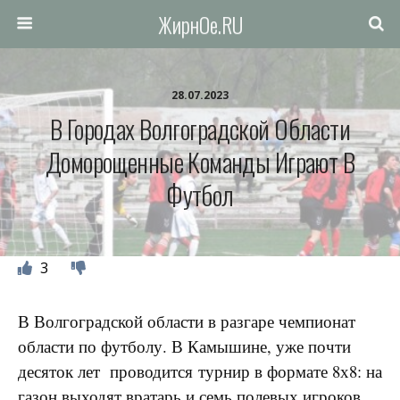
ЖирнОе.RU
28.07.2023
В Городах Волгоградской Области
Доморощенные Команды Играют В
Футбол
3
В Волгоградской области в разгаре чемпионат
области по футболу. В Камышине, уже почти
десяток лет проводится турнир в формате 8х8: на
газон выходят вратарь и семь полевых игроков.