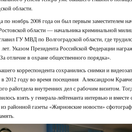
ской области.
да по ноябрь 2008 года он был первым заместителем на
остовской области — начальника криминальной милиц
главил ГУ МВД по Волгоградской области, где трудилс
3 лет. Указом Президента Российской Федерации награ
За отличие в охране общественного порядка».
вашего корреспондента сохранились снимки и видеозап
 в 2012 году во время посещения Александром Кравч
го райотдела внутренних дел с рабочим визитом. Тог
вилось взять у генерала-лейтенанта интервью и вместе 
 из районной газеты «Жирновские новости» сфотограф
память
.