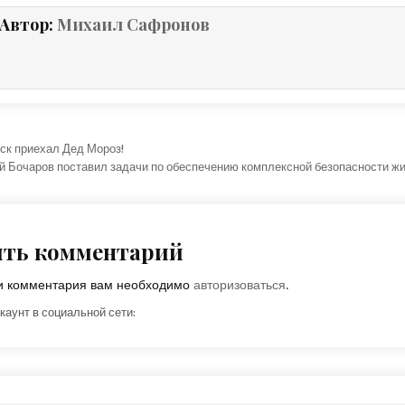
Автор:
Михаил Сафронов
ция по записям
ск приехал Дед Мороз!
й Бочаров поставил задачи по обеспечению комплексной безопасности ж
ить комментарий
ки комментария вам необходимо
авторизоваться
.
каунт в социальной сети: