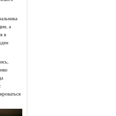
чальника
ии, а
я в
жден
ись,
енко
да
с
ироваться