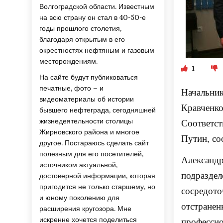
Волгоградской области. Известным
на всю страну он стал в 40-50-е
годы прошлого столетия,
благодаря открытым в его
окрестностях нефтяным и газовым
месторождениям.
1
На сайте будут публиковаться
печатные, фото – и
Начальни
видеоматериалы об истории
Кравченк
бывшего нефтеграда, сегодняшней
Соответст
жизнедеятельности столицы
Жирновского района и многое
Путин
, с
другое. Постараюсь сделать сайт
полезным для его посетителей,
Александр
источником актуальной,
подраздел
достоверной информации, которая
пригодится не только старшему, но
сосредото
и юному поколению для
отстранен
расширения кругозора. Мне
профессио
искренне хочется поделиться