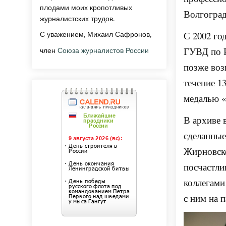
плодами моих кропотливых
Волгоград
журналистских трудов.
С 2002 го
С уважением, Михаил Сафронов,
ГУВД по Р
член
Союза журналистов России
позже воз
течение 1
медалью «
В архиве 
сделанные
Жирновско
посчастли
коллегами
с ним на 