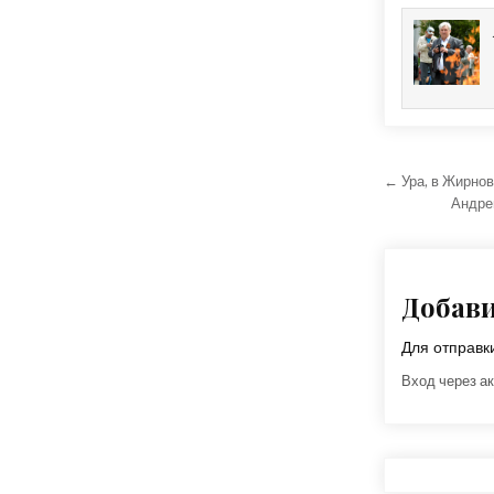
Навига
← Ура, в Жирнов
Андре
Добав
Для отправ
Вход через ак