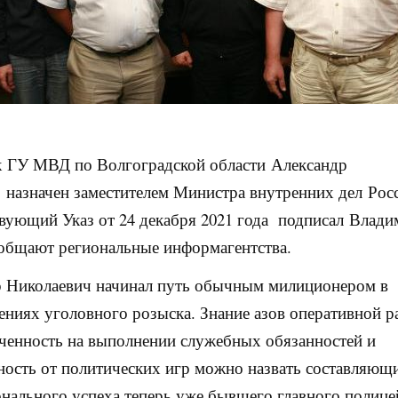
к
ГУ МВД по Волгоградской области
Александр
о
назначен заместителем Министра внутренних дел
Рос
вующий Указ от 24 декабря 2021 года подписал
Влади
ообщают региональные информагентства.
 Николаевич начинал путь обычным милиционером в
ениях уголовного розыска. Знание азов оперативной р
ченность на выполнении служебных обязанностей и
ность от политических игр можно назвать составляющ
нального успеха теперь уже бывшего главного полице