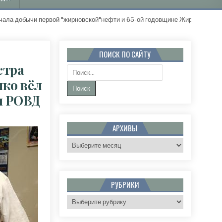
ервой "жирновской"нефти и 65-ой годовщине Жирновского района. "З
ПОИСК ПО САЙТУ
стра
Поиск:
нко вёл
м РОВД
2 ГОДУ БУДУЩИЙ ЗАМЕСТИТЕЛЬ МИНИСТРА ВНУТРЕННИХ ДЕЛ РОССИИ АЛЕКСАНДР КРАВ
АРХИВЫ
Архивы
РУБРИКИ
Рубрики