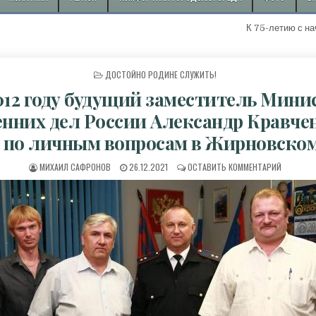
К 75-летию с начала добычи п
ОПУБЛИКОВАНО В
ДОСТОЙНО РОДИНЕ СЛУЖИТЬ!
012 году будущий заместитель Мини
нних дел России Александр Кравче
 по личным вопросам в Жирновско
АВТОР:
ДАТА ПУБЛИКАЦИИ:
К В 201
МИХАИЛ САФРОНОВ
26.12.2021
ОСТАВИТЬ КОММЕНТАРИЙ