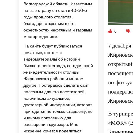
Волгоградской области. Известным
на всю страну он стал в 40-50-е
годы прошлого столетия,
благодаря открытым в его
окрестностях нефтяным и газовым
6
месторождениям.
7 декабря
На сайте будут публиковаться
печатные, фото – и
Жирновско
видеоматериалы об истории
открытый 
бывшего нефтеграда, сегодняшней
посвящён
жизнедеятельности столицы
Жирновского района и многое
по физкул
другое. Постараюсь сделать сайт
поддержке
полезным для его посетителей,
источником актуальной,
Жирновско
достоверной информации, которая
пригодится не только старшему, но
В турнире
и юному поколению для
«МФК» (Во
расширения кругозора. Мне
Камышинс
искренне хочется поделиться