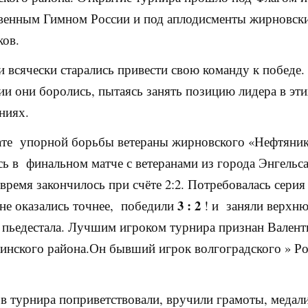
венным Гимном России и под аплодисменты жирновск
ков.
и всячески старались привести свою команду к победе.
гии они боролись, пытаясь занять позицию лидера в эт
ниях.
ате упорной борьбы ветераны жирновского «Нефтяни
сь в финальном матче с ветеранами из города Энгельса
время закончилось при счёте 2:2. Потребовалась серия
3 : 2
е оказались точнее, победили
! и заняли верхн
 пьедестала. Лучшим игроком турнира признан Вален
нского района.Он бывший игрок волгоградского » Ро
в турнира поприветствовали, вручили грамоты, медал