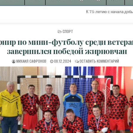
К 75-летию с начала добычи первой "
ОПУБЛИКОВАНО В
СПОРТ
рнир по мини-футболу среди ветера
завершился победой жирновчан
АВТОР:
ДАТА ПУБЛИКАЦИИ:
К ТУРНИ
МИХАИЛ САФРОНОВ
08.12.2024
ОСТАВИТЬ КОММЕНТАРИЙ