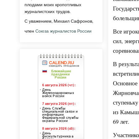
плодами моих кропотливых
Государст
журналистских трудов.
болельщи
С уважением, Михаил Сафронов,
Все игрок
член
Союза журналистов России
сил, энер
соревнова
В результ
встретили
Основное 
Жирновчан
ступеньку
из Камыши
69 лет.
Участнико