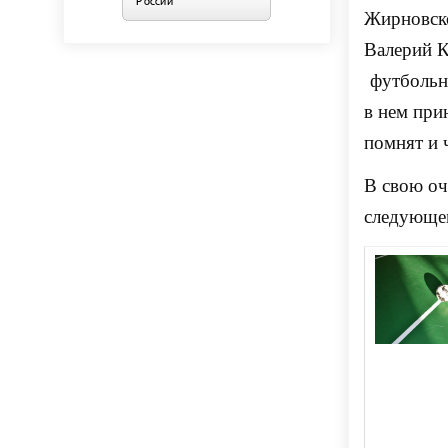
Жирновско
Валерий К
футбольны
в нем при
помнят и 
В свою оч
следующем