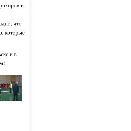
рохоров и
адно, что
в, которые
ске и в
м!