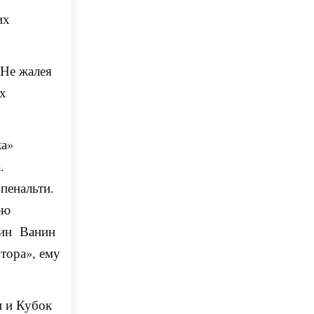
их
 Не жалея
их
ка»
.
 пенальти.
юю
тин Ванин
тора», ему
и и Кубок