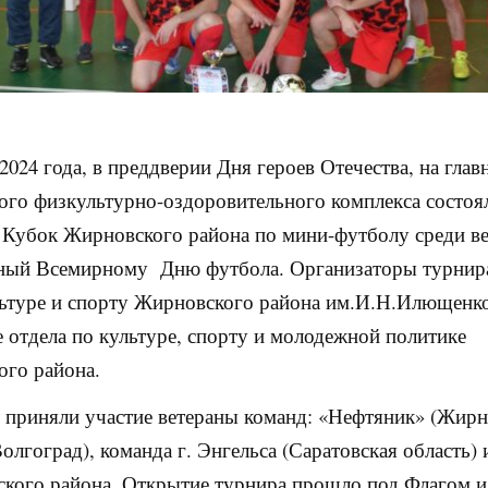
 2024 года, в преддверии Дня героев Отечества, на глав
го физкультурно-оздоровительного комплекса состоя
Кубок Жирновского района по мини-футболу среди ве
ный Всемирному Дню футбола. Организаторы турнира
ьтуре и спорту Жирновского района им.И.Н.Илющенк
 отдела по культуре, спорту и молодежной политике
го района.
 приняли участие ветераны команд: «Нефтяник» (Жирн
лгоград), команда г. Энгельса (Саратовская область) 
кого района. Открытие турнира прошло под Флагом и