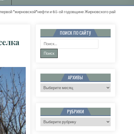
 "жирновской"нефти и 65-ой годовщине Жирновского района. "Золот
ПОИСК ПО САЙТУ
селка
Поиск:
 НЕ БУДЕТ». ВНИМАНИЮ ЖИТЕЛЕЙ ПОСЕЛКА ТОПОЛЬКИ!
АРХИВЫ
Архивы
РУБРИКИ
Рубрики