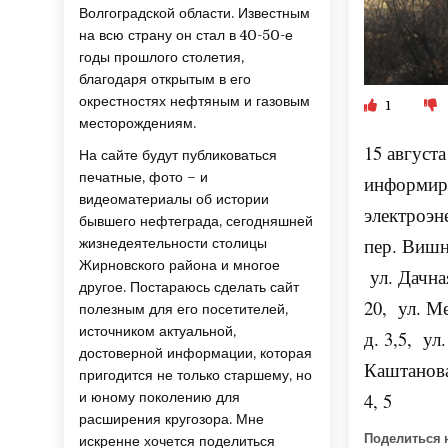
Волгоградской области. Известным
на всю страну он стал в 40-50-е
годы прошлого столетия,
благодаря открытым в его
окрестностях нефтяным и газовым
1
месторождениям.
15 августа
На сайте будут публиковаться
печатные, фото – и
информир
видеоматериалы об истории
электроэн
бывшего нефтеграда, сегодняшней
пер. Вишне
жизнедеятельности столицы
Жирновского района и многое
ул. Дачная
другое. Постараюсь сделать сайт
20, ул. М
полезным для его посетителей,
источником актуальной,
д. 3,5, ул
достоверной информации, которая
Каштановая
пригодится не только старшему, но
4, 5
и юному поколению для
расширения кругозора. Мне
Поделиться 
искренне хочется поделиться