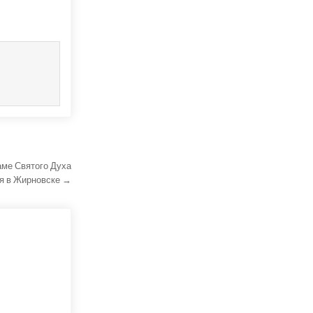
аме Святого Духа
я в Жирновске →