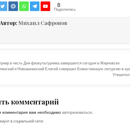
8
Поделились
Автор:
Михаил Сафронов
ция по записям
рнир в честь Дня физкультурника завершился сегодня в Жирновске
пинский и Новоаннинский Елисей совершил Божественную литургию в хр
Утешител
ить комментарий
ки комментария вам необходимо
авторизоваться
.
каунт в социальной сети: