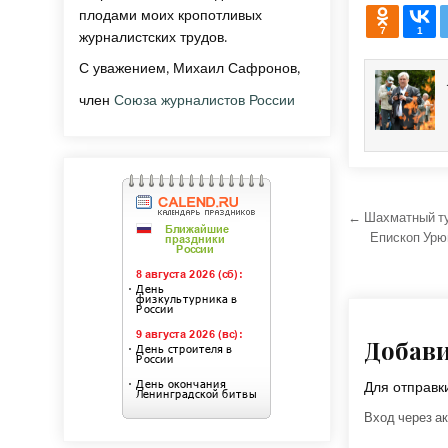
плодами моих кропотливых
7
1
журналистских трудов.
С уважением, Михаил Сафронов,
член
Союза журналистов России
Навига
← Шахматный ту
Епископ Урю
Добав
Для отправ
Вход через ак