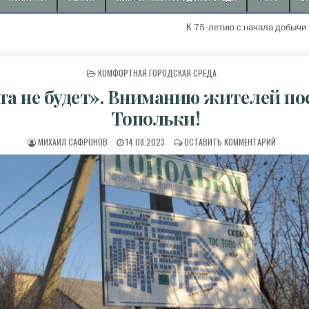
К 75-летию с начала добычи первой
ОПУБЛИКОВАНО В
КОМФОРТНАЯ ГОРОДСКАЯ СРЕДА
та не будет». Вниманию жителей по
Топольки!
АВТОР:
ДАТА ПУБЛИКАЦИИ:
К «СВЕТА
МИХАИЛ САФРОНОВ
14.08.2023
ОСТАВИТЬ КОММЕНТАРИЙ