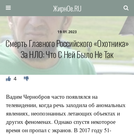
ЖирнОе.RU
19.01.2023
Смерть Главного Российского «охотника»
За НЛО: Что С Ней Было Не Так
4
Вадим Чернобров часто появлялся на
телевидении, когда речь заходила об аномальных
явлениях, неопознанных летающих объектах и
других феноменах. Однако спустя некоторое
время он пропал с экранов. В 2017 году 51-