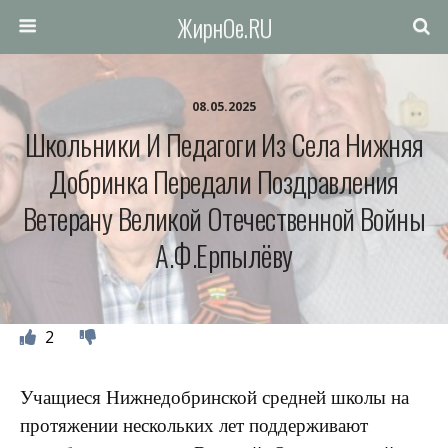
ЖирнОе.RU
08.05.2025
Школьники И Педагоги Из Села Нижняя
Добринка Передали Поздравления
Ветерану Великой Отечественной Войны
А.Ф.Ерпылёву
2
Учащиеся Нижнедобринской средней школы на
протяжении нескольких лет поддерживают