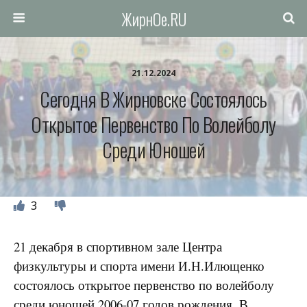
ЖирнОе.RU
21.12.2024
Сегодня В Жирновске Состоялось
Открытое Первенство По Волейболу
Среди Юношей
3
21 декабря в спортивном зале Центра
физкультуры и спорта имени И.Н.Илющенко
состоялось открытое первенство по волейболу
среди юношей 2006-07 годов рождения. В