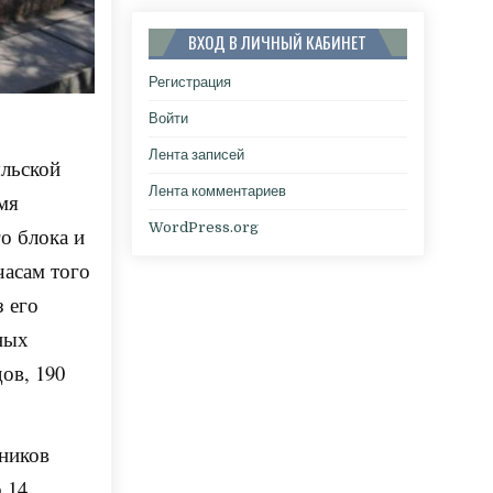
ВХОД В ЛИЧНЫЙ КАБИНЕТ
Регистрация
Войти
Лента записей
ыльской
Лента комментариев
мя
WordPress.org
о блока и
часам того
з его
ных
ов, 190
тников
 14