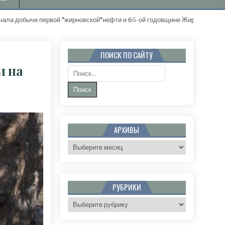
ычи первой "жирновской"нефти и 65-ой годовщине Жирновского райо
ПОИСК ПО САЙТУ
и на
Поиск:
НЯ ЧЕСТВУЮТ ЛИКВИДАТОРОВ АВАРИИ НА ЧЕРНОБЫЛЬСКОЙ АЭС
АРХИВЫ
Архивы
РУБРИКИ
Рубрики