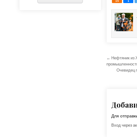
15
1
Навига
← Нефтяник из 
промышленности
Очевидец 
Добав
Для отправ
Вход через ак