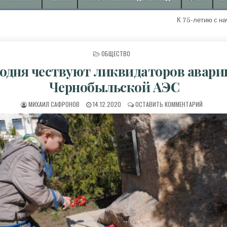
К 75-летию с начала доб
ОПУБЛИКОВАНО В
ОБЩЕСТВО
одня чествуют ликвидаторов авари
Чернобыльской АЭС
АВТОР:
ДАТА ПУБЛИКАЦИИ:
К СЕГОД
МИХАИЛ САФРОНОВ
14.12.2020
ОСТАВИТЬ КОММЕНТАРИЙ