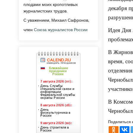
плодами моих кропотливых
декабря п
журналистских трудов.
разрушен
С уважением, Михаил Сафронов,
Идея Дня 
член
Союза журналистов России
проблемах
В Жирновс
время, со
отделения
Чернобыль
участнико
В Комсомо
Чернобыл
Поделиться 