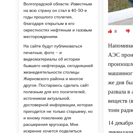
Волгоградской области. Известным
на всю страну он стал в 40-50-е
годы прошлого столетия,
благодаря открытым в его
окрестностях нефтяным и газовым
3
месторождениям.
Напоминае
На сайте будут публиковаться
печатные, фото – и
АЭС произ
видеоматериалы об истории
произошло
бывшего нефтеграда, сегодняшней
машинного
жизнедеятельности столицы
Жирновского района и многое
же дня бы
другое. Постараюсь сделать сайт
развала в
полезным для его посетителей,
источником актуальной,
веществ (
достоверной информации, которая
тонн ради
пригодится не только старшему, но
и юному поколению для
14 декабр
расширения кругозора. Мне
ликвидаци
искренне хочется поделиться