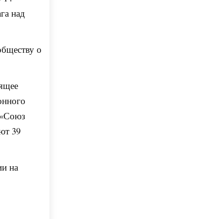
га над
обществу о
оящее
онного
 «Союз
ют 39
ии на