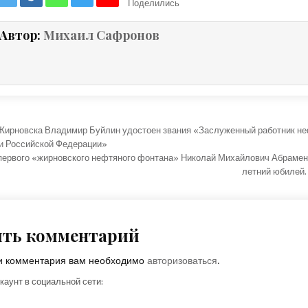
Поделились
Автор:
Михаил Сафронов
ция по записям
Жирновска Владимир Буйлин удостоен звания «Заслуженный работник не
 Российской Федерации»
первого «жирновского нефтяного фонтана» Николай Михайлович Абрамен
летний юбилей.
ить комментарий
ки комментария вам необходимо
авторизоваться
.
каунт в социальной сети: