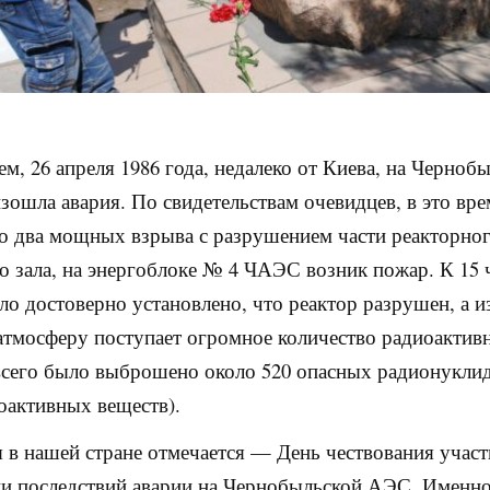
м, 26 апреля 1986 года, недалеко от Киева, на Черноб
ошла авария. По свидетельствам очевидцев, в это вре
 два мощных взрыва с разрушением части реакторног
 зала, на энергоблоке № 4 ЧАЭС возник пожар. К 15 
ло достоверно установлено, что реактор разрушен, а и
 атмосферу поступает огромное количество радиоактив
всего было выброшено около 520 опасных радионуклид
оактивных веществ).
я в нашей стране отмечается — День чествования учас
и последствий аварии на Чернобыльской АЭС. Именно