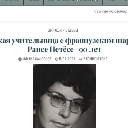
К 75-летию с начала добычи перво
ОПУБЛИКОВАНО В
ЛЮДИ И СУДЬБЫ
кая учительница с французским ша
Раисе Нетёсе -90 лет
АВТОР:
ДАТА ПУБЛИКАЦИИ:
К ЗАПИСИ РУС
МИХАИЛ САФРОНОВ
15.04.2023
2 КОММЕНТАРИЯ