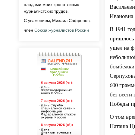
плодами моих кропотливых
Васильеви
журналистских трудов.
Ивановна 
С уважением, Михаил Сафронов,
В 1941 го
член
Союза журналистов России
пришлось
ушел на ф
небольшой
бомбежки,
Серпухова
600 грамм
без вести 
Победы пр
О том вре
Наташа Цв