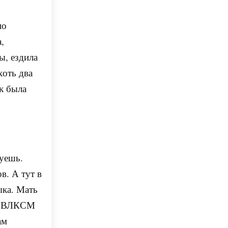
но
,
ы, ездила
хоть два
к была
о
дуешь.
в. А тут в
ыка. Мать
оме ВЛКСМ
ам