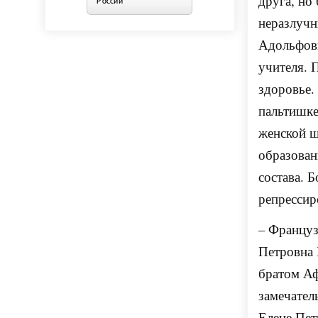
друга, но
неразлуч
Адольфовн
учителя. 
здоровье.
пальтишке
женской ш
образован
состава. 
репрессир
– Француз
Петровна
братом Аф
замечател
Елене Пет