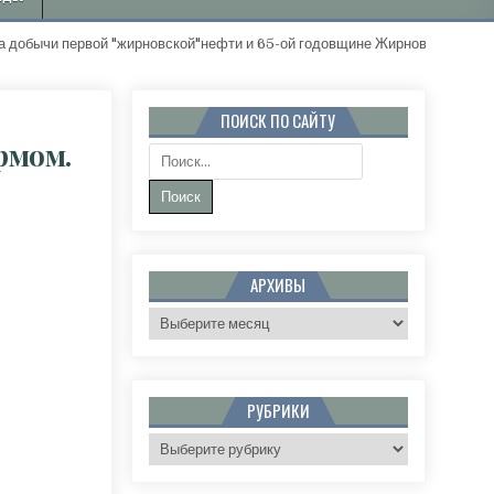
й "жирновской"нефти и 65-ой годовщине Жирновского района. "Золо
ПОИСК ПО САЙТУ
рмом.
Поиск:
СКАЯ УЧИТЕЛЬНИЦА С ФРАНЦУЗСКИМ ШАРМОМ. РАИСЕ НЕТЁСЕ -90 ЛЕТ
АРХИВЫ
Архивы
РУБРИКИ
Рубрики