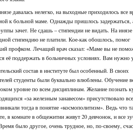
инязе давалась нелегко, на выходные приходилось все 
мой к больной маме. Однажды пришлось задержаться, а
руппы зачет. Не сдашь – стипендии не видать. На инязе
дной стипендию не платили. Кое-как обошлось, помог
кий профком. Лечащий врач сказал: «Маме вы не помо
ся её поддержать в больничных условиях. Вам нужно 
тельский состав в институте был особенный. В своих
телей студенты были буквально влюблены. Обучение в
оком уровне по всем дисциплинам. Желание познать к
ходящихся «за железным занавесом» присутствовало все
вникали тогда в понятие «космополитизм». Ведь что та
те, в комнате в общежитии живут 20 девчонок, и все зу
ремя было другое, очень трудное, но, по-своему, счас