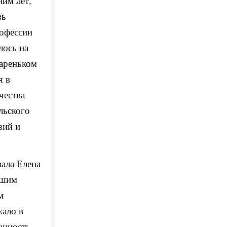
ним лет,
вь
рофессии
лось на
тареньком
я в
чества
льского
вий и
вала Елена
дшим
м
жало в
анность,