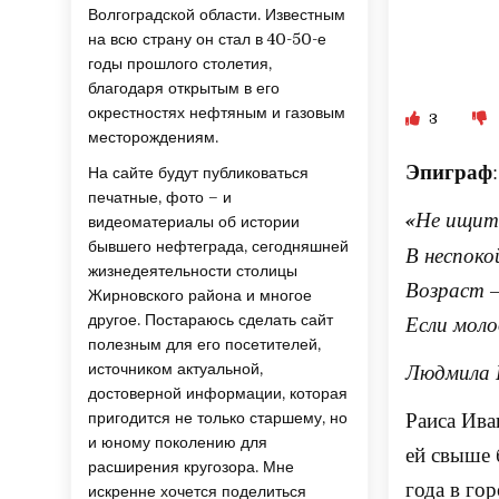
Волгоградской области. Известным
на всю страну он стал в 40-50-е
годы прошлого столетия,
благодаря открытым в его
окрестностях нефтяным и газовым
3
месторождениям.
Эпиграф
:
На сайте будут публиковаться
печатные, фото – и
«
Не ищит
видеоматериалы об истории
бывшего нефтеграда, сегодняшней
В неспоко
жизнедеятельности столицы
Возраст –
Жирновского района и многое
Если моло
другое. Постараюсь сделать сайт
полезным для его посетителей,
Людмила
источником актуальной,
достоверной информации, которая
Раиса Ива
пригодится не только старшему, но
и юному поколению для
ей свыше 
расширения кругозора. Мне
года в го
искренне хочется поделиться