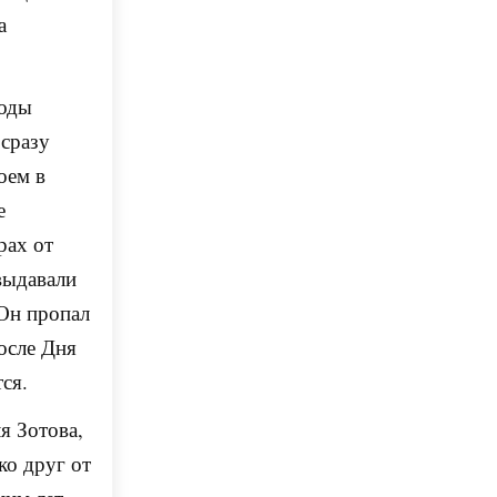
а
годы
 сразу
оем в
е
рах от
выдавали
 Он пропал
после Дня
ся.
я Зотова,
ко друг от