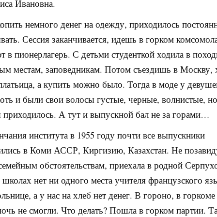
аиса Ивановна.
опить немного денег на одежду, приходилось постоян
вать. Сессия заканчивается, идешь в горком комсомола
т в пионерлагерь. С детьми студенткой ходила в поход
ым местам, заповедникам. Потом съездишь в Москву, 
латьица, а купить можно было. Тогда в моде у девуше
Хоть и были свои волосы густые, черные, волнистые, н
я приходилось. А тут и выпускной бал не за горами…
нчания института в 1955 году почти все выпускники
ились в Коми АССР, Киргизию, Казахстан. Не позави
 семейным обстоятельствам, приехала в родной Серпухо
 школах нет ни одного места учителя французского яз
ольнице, а у нас на хлеб нет денег. В гороно, в горк
очь не смогли. Что делать? Пошла в горком партии. Т