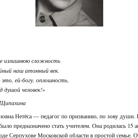
е излишнюю сложность
йный наш атомный век.
 это, ей-богу, оплошность,
д душой человек!»
 Щипахина
новна Нетёса — педагог по призванию, по зову души. 
было предназначено стать учителем. Она родилась 15 а
роде Серпухове Московской области в простой семье. О