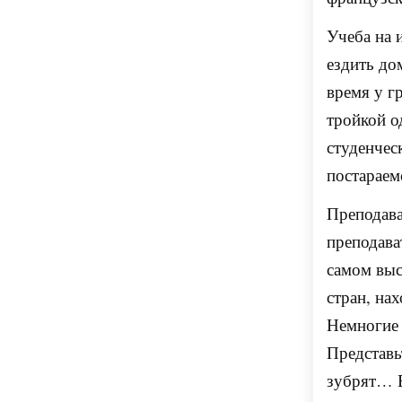
Учеба на 
ездить до
время у г
тройкой о
студенчес
постараем
Преподава
преподава
самом выс
стран, на
Немногие 
Представь
зубрят… В