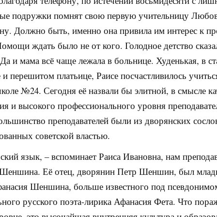
 благодаря телефону, по истечении восьмидесяти с лиш
ные подружки помнят свою первую учительницу Любо
у. Должно быть, именно она привила им интерес к п
Помощи ждать было не от кого. Голодное детство сказа
 Да и мама всё чаще лежала в больнице. Худенькая, в с
 и перешитом платьице, Раисе посчастливилось учитьс
коле №24. Сегодня её назвали бы элитной, в смысле ка
ия и высокого профессионального уровня преподавате
Большинство преподавателей были из дворянских сосло
ованных советской властью.
ский язык, – вспоминает Раиса Ивановна, нам препода
 Шеншина. Её отец, дворянин Петр Шеншин, был мла
анасия Шеншина, больше известного под псевдонимо
ьного русского поэта-лирика Афанасия Фета. Что пора
ровне, это высочайшая внутренняя культура и образов