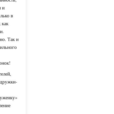
и и
лько в
 как
и.
но. Так и
сильного
онок!
телей,
одружки-
цуженку»
ление