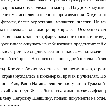
 дворянском стиле одежды и манеры. На уроках музык
пения мы исполняли оперные произведения. Ходили то
формах, белые воротнички, манжетки, шляпки. Но так
а штапельная, она быстро протиралась. Особенно сзад
сь вставлять заплатки, фартучком прикроешь и не вид
о уже начала ощущать на себе взгляды представителей 
окие, стройные старшеклассницы, нас даже называли
енный отбор»… Но прозвенел последний школьный зв
год. Кроме рабочих рук сталеваров, нефтяников, строи
 страна нуждалась в инженерах, врачах и учителях. П
ницы Аля, Рая и Наташа решили поступать в Тульский
еский институт. Желая быть похожими на свою «фран
Елену Петровну Шеншину, подали документы на отде
ого языка.