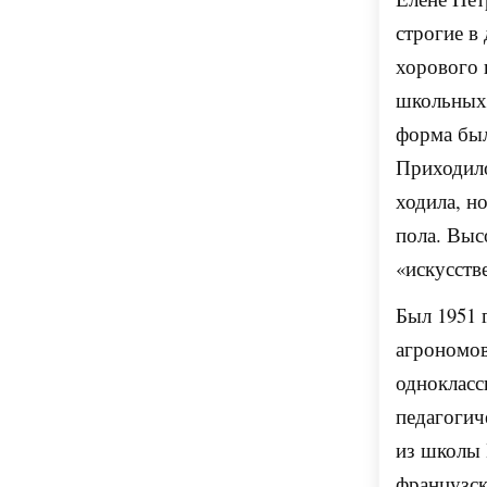
строгие в
хорового 
школьных 
форма был
Приходило
ходила, н
пола. Выс
«искусств
Был 1951 
агрономов
однокласс
педагогич
из школы 
французск