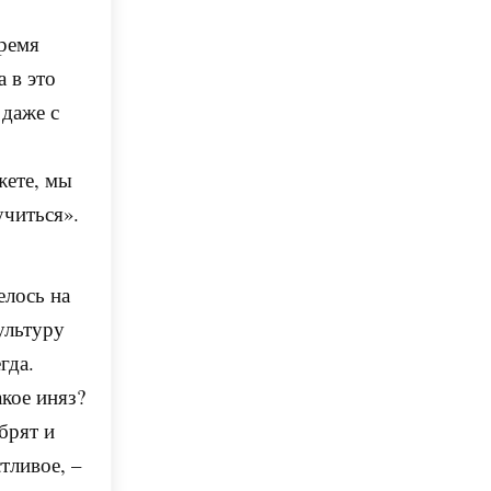
время
 в это
 даже с
жете, мы
учиться».
елось на
ультуру
гда.
кое иняз?
брят и
тливое, –