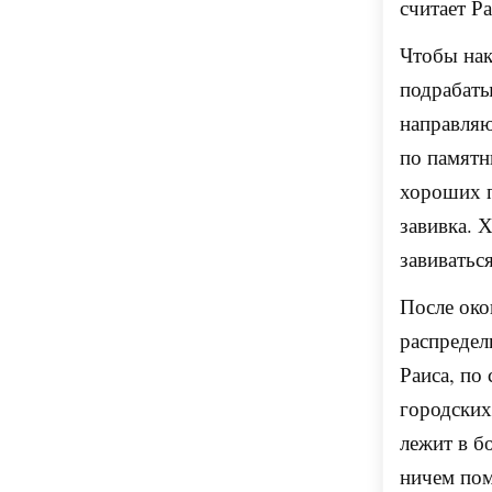
считает Р
Чтобы нак
подрабаты
направляю
по памятн
хороших п
завивка. 
завиватьс
После око
распредел
Раиса, по
городских
лежит в б
ничем пом