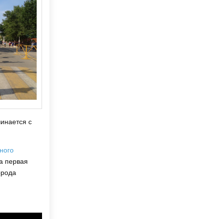
чинается с
ного
та первая
орода