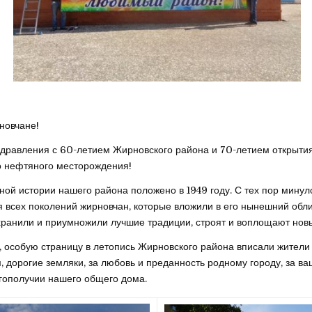
новчане!
дравления с 60-летием Жирновского района и 70-летием открыти
 нефтяного месторождения!
ной истории нашего района положено в 1949 году. С тех пор минул
я всех поколений жирновчан, которые вложили в его нынешний обли
охранили и приумножили лучшие традиции, строят и воплощают нов
 особую страницу в летопись Жирновского района вписали жители
, дорогие земляки, за любовь и преданность родному городу, за ва
агополучии нашего общего дома.