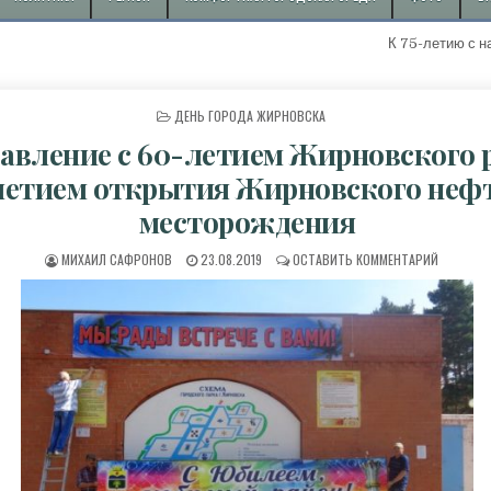
К 75-летию с начала доб
ОПУБЛИКОВАНО В
ДЕНЬ ГОРОДА ЖИРНОВСКА
авление с 60-летием Жирновского 
летием открытия Жирновского неф
месторождения
АВТОР:
ДАТА ПУБЛИКАЦИИ:
К ПОЗДР
МИХАИЛ САФРОНОВ
23.08.2019
ОСТАВИТЬ КОММЕНТАРИЙ