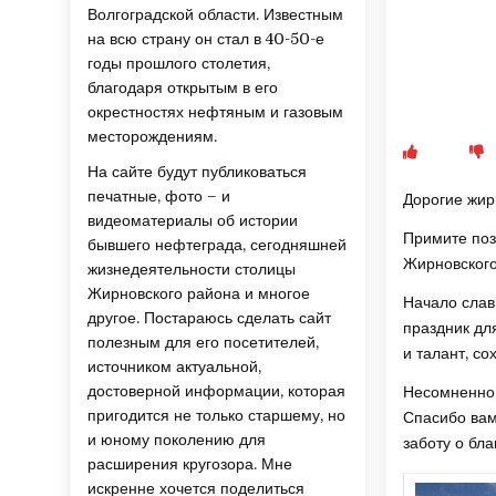
Волгоградской области. Известным
на всю страну он стал в 40-50-е
годы прошлого столетия,
благодаря открытым в его
окрестностях нефтяным и газовым
месторождениям.
На сайте будут публиковаться
печатные, фото – и
Дорогие жир
видеоматериалы об истории
Примите поз
бывшего нефтеграда, сегодняшней
Жирновского
жизнедеятельности столицы
Жирновского района и многое
Начало слав
другое. Постараюсь сделать сайт
праздник дл
полезным для его посетителей,
и талант, с
источником актуальной,
достоверной информации, которая
Несомненно,
пригодится не только старшему, но
Спасибо вам
и юному поколению для
заботу о бл
расширения кругозора. Мне
искренне хочется поделиться