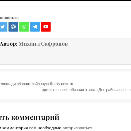
новостью:
Автор:
Михаил Сафронов
ция по записям
 площади обновят районную Доску почета
Торжественное собрание в честь Дня района прош
ить комментарий
ки комментария вам необходимо
авторизоваться
.