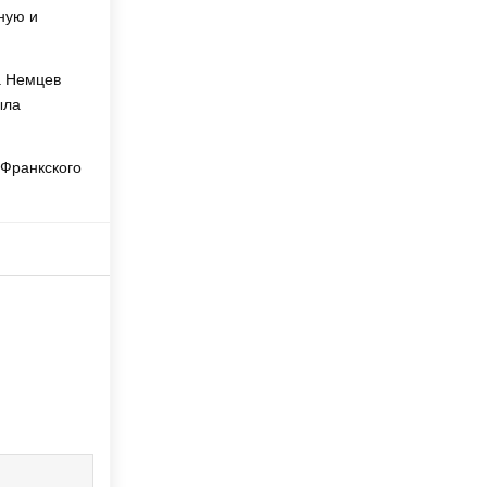
ную и
а Немцев
ыла
 Франкского