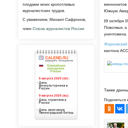
плодами моих кропотливых
меннонитов 
журналистских трудов.
Южную Амер
С уважением, Михаил Сафронов,
19 октября 
Поволжья, а
член
Союза журналистов России
уничтожена.
Жирновский
кантона АС
Также данны
Поделиться 