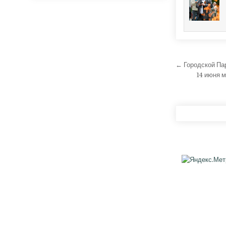
Навига
← Городской Пар
14 июня 