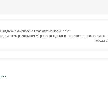
ция по записям
к отдыха в Жирновске 1 мая открыл новый сезон
медицинским работникам Жирновского дома-интерната для престарелых и
города 