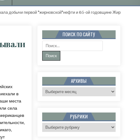
обычи первой "жирновской"нефти и 65-ой годовщине Жирновского рай
ПОИСК ПО САЙТУ
бывали
Поиск:
АРХИВЫ
ийских
Архивы
риехали в
наши места
или села
американцев
РУБРИКИ
вительности,
Рубрики
икаго,
кут