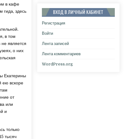
ом в кафе
ВХОД В ЛИЧНЫЙ КАБИНЕТ
м гида, здесь
Регистрация
ательной.
Войти
, в том
в не является
Лента записей
зеях, о них
Лента комментариев
рельская
WordPress.org
цы Екатерины
й ею вскоре
стам
ение от
тва или
ой и
сь только
15 тысяч