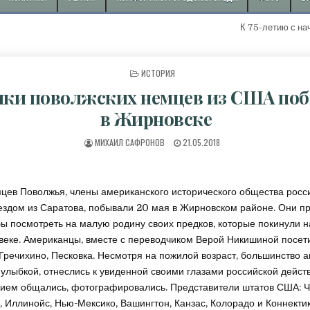
К 75-летию с начала д
ОПУБЛИКОВАНО В
ИСТОРИЯ
ки поволжских немцев из США по
в Жирновске
АВТОР:
ДАТА ПУБЛИКАЦИИ:
МИХАИЛ САФРОНОВ
21.05.2018
цев Поволжья, члены американского исторического общества росс
ездом из Саратова, побывали 20 мая в Жирновском районе. Они п
бы посмотреть на малую родину своих предков, которые покинули 
 веке. Американцы, вместе с переводчиком Верой Никишиной посет
Гречихино, Песковка. Несмотря на пожилой возраст, большинство 
с улыбкой, отнеслись к увиденной своими глазами российской дейст
вием общались, фотографировались. Представители штатов США: Ч
 Иллинойс, Нью-Мексико, Вашингтон, Канзас, Колорадо и Коннекти