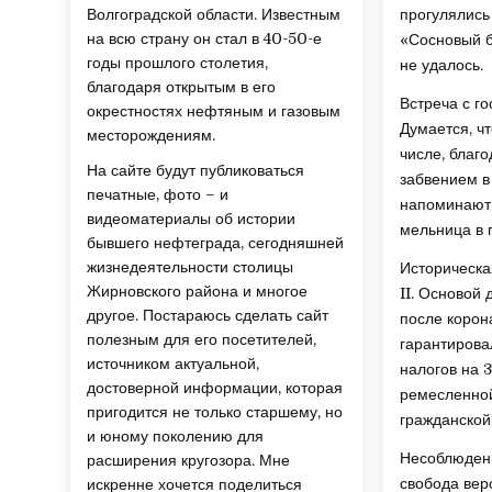
Волгоградской области. Известным
прогулялись
на всю страну он стал в 40-50-е
«Сосновый б
годы прошлого столетия,
не удалось.
благодаря открытым в его
Встреча с го
окрестностях нефтяным и газовым
Думается, ч
месторождениям.
числе, благ
На сайте будут публиковаться
забвением в
печатные, фото – и
напоминают 
видеоматериалы об истории
мельница в 
бывшего нефтеграда, сегодняшней
жизнедеятельности столицы
Историческа
Жирновского района и многое
II. Основой
другое. Постараюсь сделать сайт
после корон
полезным для его посетителей,
гарантирова
источником актуальной,
налогов на 
достоверной информации, которая
ремесленной
пригодится не только старшему, но
гражданской
и юному поколению для
Несоблюдени
расширения кругозора. Мне
свобода веро
искренне хочется поделиться