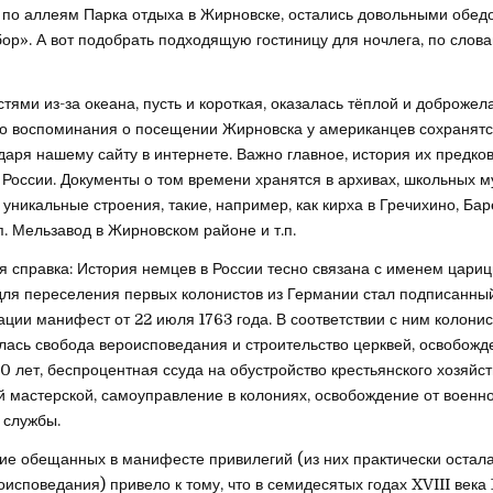
 по аллеям Парка отдыха в Жирновске, остались довольными обед
ор». А вот подобрать подходящую гостиницу для ночлега, по слова
стями из-за океана, пусть и короткая, оказалась тёплой и доброжел
то воспоминания о посещении Жирновска у американцев сохранятся
одаря нашему сайту в интернете. Важно главное, история их предко
 России. Документы о том времени хранятся в архивах, школьных му
уникальные строения, такие, например, как кирха в Гречихино, Ба
п. Мельзавод в Жирновском районе и т.п.
я справка: История немцев в России тесно связана с именем цари
 для переселения первых колонистов из Германии стал подписанны
ации манифест от 22 июля 1763 года. В соответствии с ним колони
лась свобода вероисповедания и строительство церквей, освобожд
30 лет, беспроцентная ссуда на обустройство крестьянского хозяйс
 мастерской, самоуправление в колониях, освобождение от военн
 службы.
е обещанных в манифесте привилегий (из них практически остала
исповедания) привело к тому, что в семидесятых годах XVIII века 