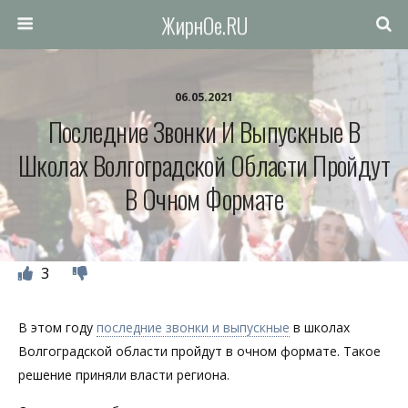
ЖирнОе.RU
06.05.2021
Последние Звонки И Выпускные В
Школах Волгоградской Области Пройдут
В Очном Формате
3
В этом году
последние звонки и выпускные
в школах
Волгоградской области пройдут в очном формате. Такое
решение приняли власти региона.