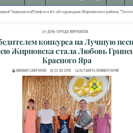
 "жирновской"нефти и 65-ой годовщине Жирновского района. "Золоты
ОПУБЛИКОВАНО В
ДЕНЬ ГОРОДА ЖИРНОВСКА
бедителем конкурса на Лучшую пес
ею Жирновска стала Любовь Гринен
Красного Яра
АВТОР:
ДАТА ПУБЛИКАЦИИ:
К ПОБЕД
МИХАИЛ САФРОНОВ
22.08.2018
ОСТАВИТЬ КОММЕНТАРИЙ