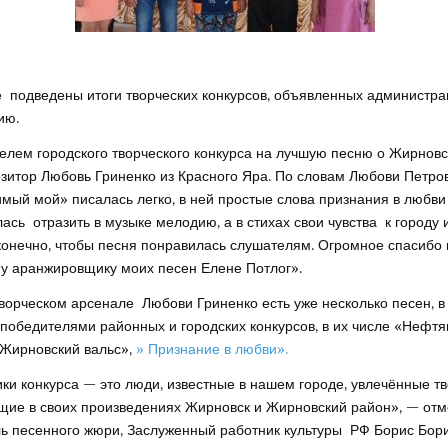
 подведены итоги творческих конкурсов, объявленных администра
ию.
телем городского творческого конкурса на лучшую песню о Жирновс
озитор Любовь Гриненко из Красного Яра. По словам Любови Петро
мый мой» писалась легко, в ней простые слова признания в любв
ась отразить в музыке мелодию, а в стихах свои чувства к городу 
 конечно, чтобы песня понравилась слушателям. Огромное спасибо
у аранжировщику моих песен Елене Потлог».
творческом арсенале Любови Гриненко есть уже несколько песен, в
победителями районных и городских конкурсов, в их числе «Нефт
Жирновский вальс»,
» Признание в любви».
ики конкурса — это люди, известные в нашем городе, увлечённые т
ие в своих произведениях Жирновск и Жирновский район», — отм
ь песенного жюри, Заслуженный работник культуры РФ Борис Бори