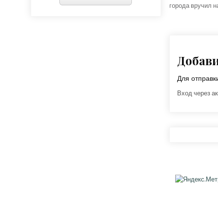
города вручил 
Добав
Для отправ
Вход через ак