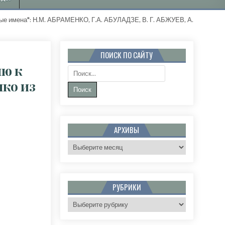
е имена": Н.М. АБРАМЕНКО, Г.А. АБУЛАДЗЕ, В. Г. АБЖУЕВ, А.И. АВДЕ
ПОИСК ПО САЙТУ
ню к
Поиск:
ко из
ИТЕЛЕМ КОНКУРСА НА ЛУЧШУЮ ПЕСНЮ К ЮБИЛЕЮ ЖИРНОВСКА СТАЛА ЛЮБОВЬ ГРИНЕНКО 
АРХИВЫ
Архивы
РУБРИКИ
Рубрики