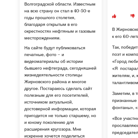
Волгоградской области. Известным
на всю страну он стал в 40-50-е
годы прошлого столетия,
благодаря открытым в его
В Жирновске
окрестностях нефтяным и газовым
к его 60-лет
месторождениям.
Так, победи
На сайте будут публиковаться
поэт и комп
печатные, фото – и
видеоматериалы об истории
«Город люби
бывшего нефтеграда, сегодняшней
«Я постарал
жизнедеятельности столицы
жителям, и,
Жирновского района и многое
талантливом
другое. Постараюсь сделать сайт
Заметим, в 
полезным для его посетителей,
признанные 
источником актуальной,
фонтаны», «
достоверной информации, которая
пригодится не только старшему, но
«Все участн
и юному поколению для
прославляющ
расширения кругозора. Мне
председател
искренне хочется поделиться