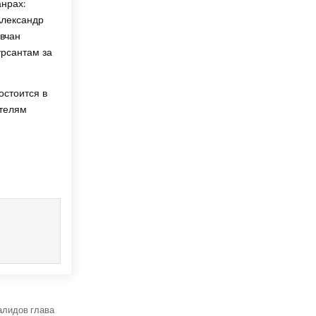
нрах:
Александр
овчан
урсантам за
остоится в
ителям
алидов глава