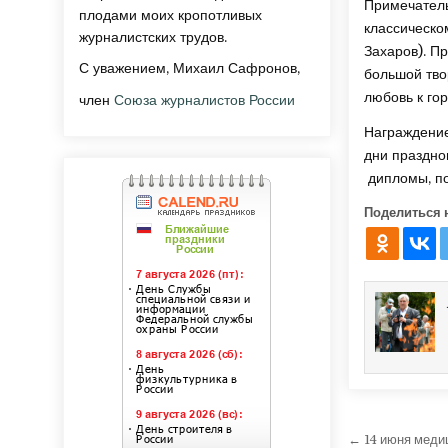
Примечатель
плодами моих кропотливых
классическо
журналистских трудов.
Захаров). П
С уважением, Михаил Сафронов,
большой тво
любовь к го
член
Союза журналистов России
Награждение
дни праздно
дипломы, по
Поделиться 
Навига
← 14 июня меди