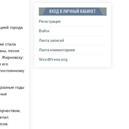
ВХОД В ЛИЧНЫЙ КАБИНЕТ
Регистрация
цией города
Войти
Лента записей
ке стала
Лента комментариев
вны, песня
и Жирновску:
WordPress.org
и его
 постоянному
 разные годы
яные
ворчеством,
етил
сов.