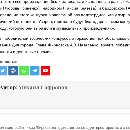
но, что все произведения были написаны и исполнены в разных жа
м (Любовь Гриненко), народном (Таисия Князева) и бардовском (
роведение этого конкурса в очередной раз подтвердило, что у жирн
рческий потенциал. Уверен, горожане будут благодарны всем конк
роду, которую они выразили в музыкальных произведениях».
 победителей творческих конкурсов в торжественной обстановке с
вания Дня города. Глава Жирновска А.В. Назаренко вручит побед
дарки и денежные премии.
новостью:
Автор:
Михаил Сафронов
ция по записям
цинским работникам Жирновского дома-интерната для престарелых и инв