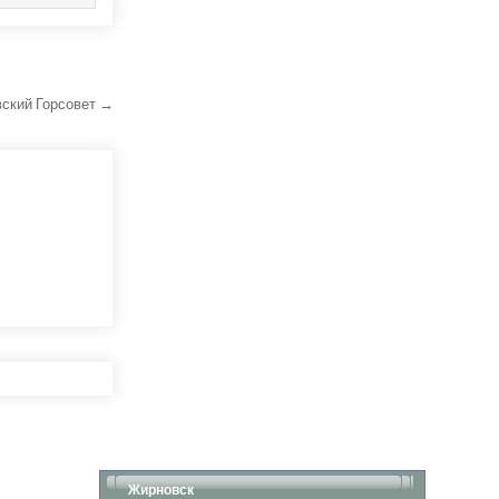
вский Горсовет →
Жирновск