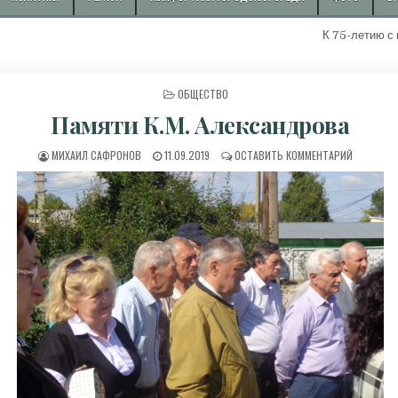
К 75-летию с начала д
ОПУБЛИКОВАНО В
ОБЩЕСТВО
Памяти К.М. Александрова
АВТОР:
ДАТА ПУБЛИКАЦИИ:
К ПАМЯТИ
МИХАИЛ САФРОНОВ
11.09.2019
ОСТАВИТЬ КОММЕНТАРИЙ