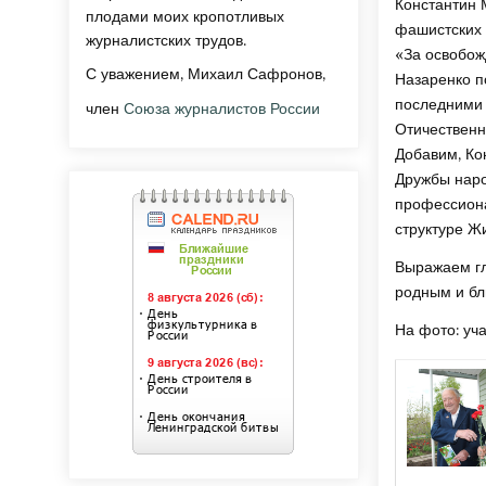
Константин 
плодами моих кропотливых
фашистских 
журналистских трудов.
«За освобож
С уважением, Михаил Сафронов,
Назаренко п
последними 
член
Союза журналистов России
Отичественн
Добавим, Ко
Дружбы наро
профессиона
структуре Ж
Выражаем гл
родным и бл
На фото: уч