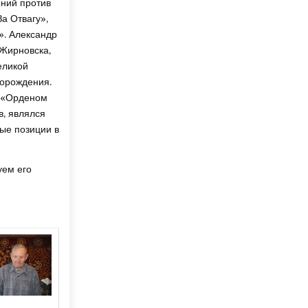
ний против
а Отвагу»,
». Александр
 Жирновска,
еликой
торождения.
н «Орденом
, являлся
ые позиции в
уем его