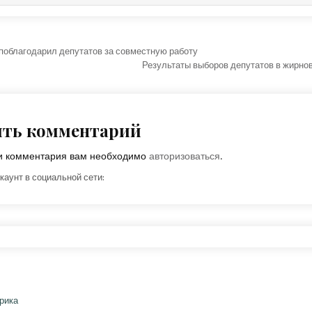
ция по записям
поблагодарил депутатов за совместную работу
Результаты выборов депутатов в жирно
ить комментарий
ки комментария вам необходимо
авторизоваться
.
каунт в социальной сети: