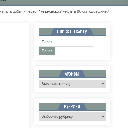
обычи первой "жирновской"нефти и 65-ой годовщине Жирновского рай
ПОИСК ПО САЙТУ
Поиск:
 К.М. АЛЕКСАНДРОВА
АРХИВЫ
Архивы
РУБРИКИ
Рубрики