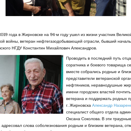
2019 года в Жирновске на 94-м году ушел из жизни участник Велико
ой войны, ветеран нефтегазодобывающей отрасли, бывший началь
кого НГДУ Константин Михайлович Александров.
Проводить в пос
ледний путь отца,
соратника и боевого товарища с
вместе собрались родные и близк
представители ветеранской орга
нефтяников, неравнодушные жир
имени городских властей почтит
ветерана и поддержать родных 
г. Жирновска
Александр Назарен
специалист общего отдела адми
Оксана Соколова. В эти траурны
а адресовал слова соболезнования родным и близким ветерана, отм