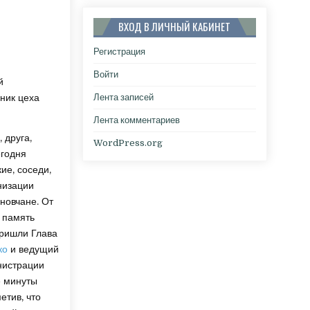
ВХОД В ЛИЧНЫЙ КАБИНЕТ
Регистрация
Войти
й
ник цеха
Лента записей
Лента комментариев
 друга,
WordPress.org
егодня
ие, соседи,
низации
новчане. От
ь память
пришли Глава
ко
и ведущий
нистрации
е минуты
етив, что