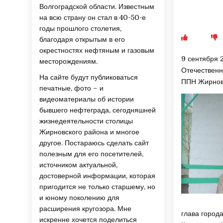
Волгоградской области. Известным
на всю страну он стал в 40-50-е
годы прошлого столетия,
благодаря открытым в его
окрестностях нефтяным и газовым
9 сентября 
месторождениям.
Отечественн
На сайте будут публиковаться
ППН Жирновс
печатные, фото – и
видеоматериалы об истории
бывшего нефтеграда, сегодняшней
жизнедеятельности столицы
Жирновского района и многое
другое. Постараюсь сделать сайт
полезным для его посетителей,
источником актуальной,
достоверной информации, которая
пригодится не только старшему, но
и юному поколению для
расширения кругозора. Мне
глава город
искренне хочется поделиться