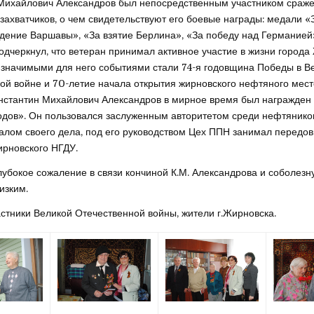
Михайлович Александров был непосредственным участником сраже
захватчиков, о чем свидетельствуют его боевые награды: медали «З
дение Варшавы», «За взятие Берлина», «За победу над Германией
одчеркнул, что ветеран принимал активное участие в жизни города
значимыми для него событиями стали 74-я годовщина Победы в В
ой войне и 70-летие начала открытия жирновского нефтяного мес
нстантин Михайлович Александров в мирное время был награжде
дов». Он пользовался заслуженным авторитетом среди нефтяников
лом своего дела, под его руководством Цех ППН занимал передов
ирновского НГДУ.
убокое сожаление в связи кончиной К.М. Александрова и соболезн
изким.
астники Великой Отечественной войны, жители г.Жирновска.