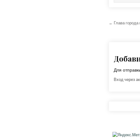
Навига
← Глава города 
Добав
Для отправ
Вход через ак