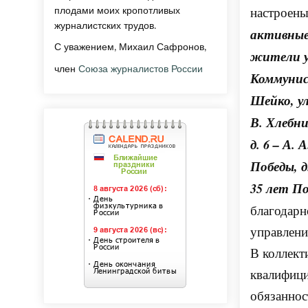
настроены
плодами моих кропотливых
журналистских трудов.
активные
С уважением, Михаил Сафронов,
жители ул
член
Союза журналистов России
Коммунист
Шейко, ул
В. Хлебни
д. 6 – А. 
Победы, д
35 лет По
благодарн
управлени
В коллект
квалифиц
обязаннос