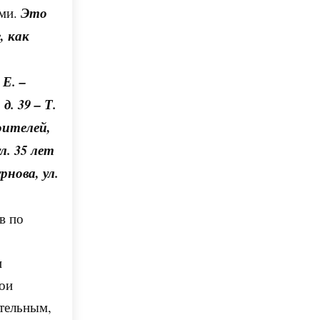
ыми.
Это
, как
 Е. –
 д. 39 –
Т.
роителей,
ул. 35 лет
рнова, ул.
в по
и
ои
ительным,