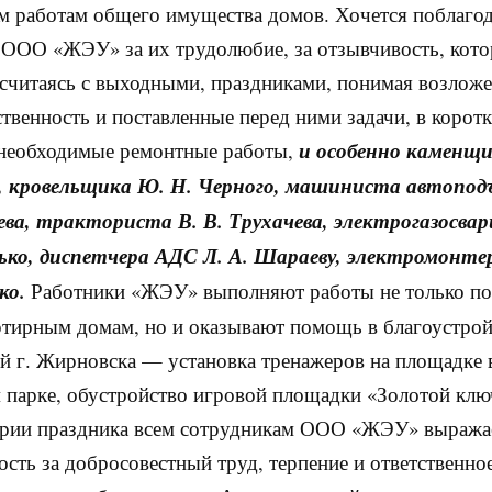
 работам общего имущества домов. Хочется поблагод
 ООО «ЖЭУ» за их трудолюбие, за отзывчивость, кот
 считаясь с выходными, праздниками, понимая возлож
ственность и поставленные перед ними задачи, в корот
 необходимые ремонтные работы,
и особенно каменщи
, кровельщика Ю. Н. Черного, машиниста автопод
ева, тракториста В. В. Трухачева, электрогазосва
ко, диспетчера АДС Л. А. Шараеву, электромонте
ко.
Работники «ЖЭУ» выполняют работы не только п
тирным домам, но и оказывают помощь в благоустрой
й г. Жирновска — установка тренажеров на площадке 
 парке, обустройство игровой площадки «Золотой клю
ерии праздника всем сотрудникам ООО «ЖЭУ» выража
ость за добросовестный труд, терпение и ответственно