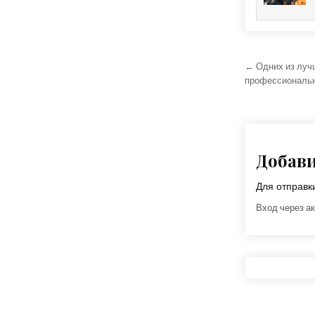
Навига
← Одних из луч
профессиональн
Добав
Для отправ
Вход через ак