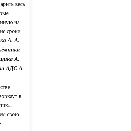
арить весь
орые
енную на
кие сроки
ка А. А.
ъёмника
рщика А.
ра АДС А.
о
стве
воркаут в
чик».
ем свою
е