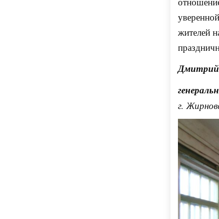
отношение
уверенной
жителей н
праздничн
Дмитрий
генераль
г. Жирнов