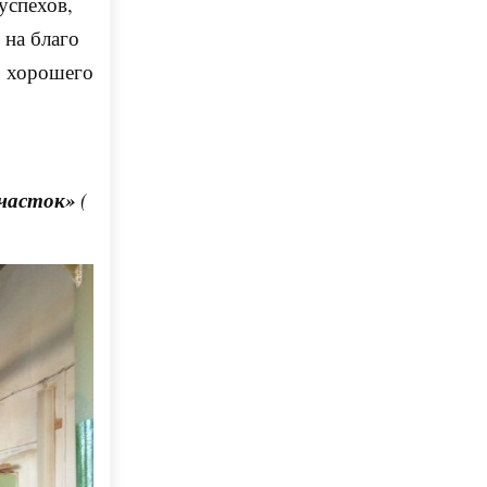
успехов,
 на благо
, хорошего
часток»
(