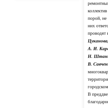
ремонтным
коллектив
порой, не
них ответ
проводят
Цуканова
А. И. Кар
Н. Штань
В. Савчен
многоквар
территори
городском
В преддв
благодарн