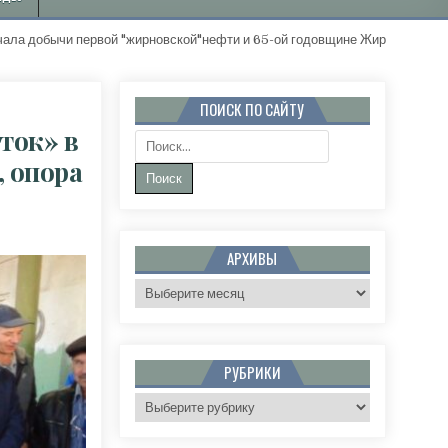
ервой "жирновской"нефти и 65-ой годовщине Жирновского района. "З
ПОИСК ПО САЙТУ
ток» в
Поиск:
, опора
ЖИЛИЩНО-ЭКСПЛУАТАЦИОННЫЙ УЧАСТОК» В ЖИРНОВСКЕ: ТРУДОЛЮБИЕ, ОТВЕТСТВЕННОС
АРХИВЫ
Архивы
РУБРИКИ
Рубрики