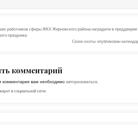
ция по записям
ших работников сферы ЖКХ Жирновского района наградили в преддверии
ого праздника
Сезон охоты: опубликован календа
ить комментарий
ки комментария вам необходимо
авторизоваться
.
каунт в социальной сети: