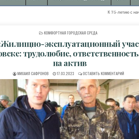
К 75-летию с начала добычи п
ОПУБЛИКОВАНО В
КОМФОРТНАЯ ГОРОДСКАЯ СРЕДА
Жилищно-эксплуатационный учас
вске: трудолюбие, ответственность
на актив
АВТОР:
ДАТА ПУБЛИКАЦИИ:
К ООО «
МИХАИЛ САФРОНОВ
17.03.2023
ОСТАВИТЬ КОММЕНТАРИЙ