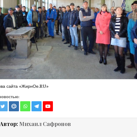
ива сайта «ЖирнОе.RU»
новостью:
Автор:
Михаил Сафронов