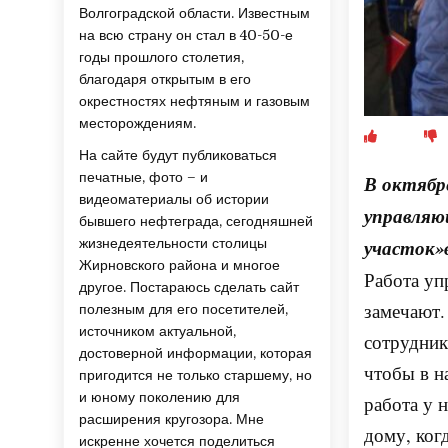
Волгоградской области. Известным
на всю страну он стал в 40-50-е
годы прошлого столетия,
благодаря открытым в его
окрестностях нефтяным и газовым
месторождениям.
На сайте будут публиковаться
печатные, фото – и
В октябре
видеоматериалы об истории
управляю
бывшего нефтеграда, сегодняшней
жизнедеятельности столицы
участок»
Жирновского района и многое
Работа уп
другое. Постараюсь сделать сайт
замечают.
полезным для его посетителей,
источником актуальной,
сотрудник
достоверной информации, которая
чтобы в н
пригодится не только старшему, но
и юному поколению для
работа у 
расширения кругозора. Мне
дому, ког
искренне хочется поделиться