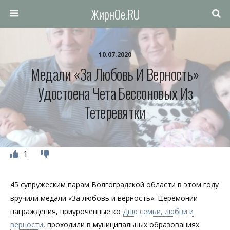
ЖирнОе.RU
10.07.2020
Медали «За Любовь И Верность»
Удостоена Чета Бессоновых Из
Тетеревятки
1
45 супружеским парам Волгоградской области в этом году
вручили медали «За любовь и верность». Церемонии
награждения, приуроченные ко
Дню семьи, любви и
верности
, проходили в муниципальных образованиях.