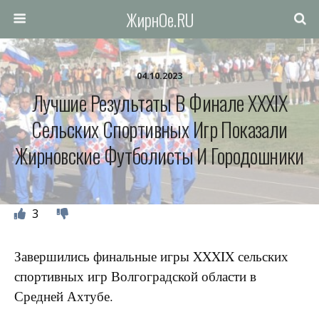
ЖирнОе.RU
04.10.2023
Лучшие Результаты В Финале XXXIX
Сельских Спортивных Игр Показали
Жирновские Футболисты И Городошники
3
Завершились финальные игры XXXIX сельских
спортивных игр Волгоградской области в
Средней Ахтубе.