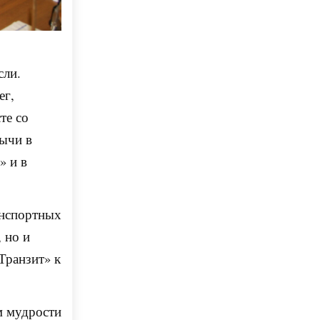
сли.
ег,
те со
бычи в
» и в
анспортных
 но и
Транзит» к
м мудрости