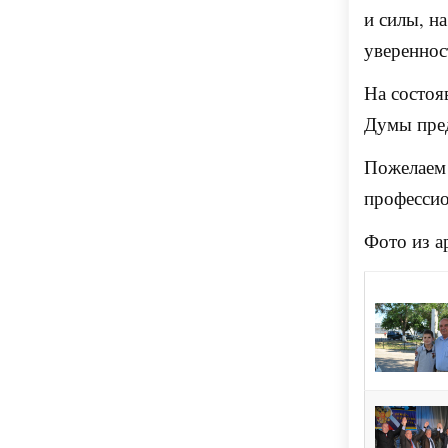
и силы, н
увереннос
На состоя
Думы пре
Пожелаем
профессио
Фото из
а