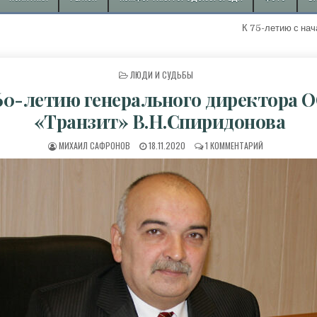
К 75-летию с начала добычи пер
ОПУБЛИКОВАНО В
ЛЮДИ И СУДЬБЫ
60-летию генерального директора 
«Транзит» В.Н.Спиридонова
АВТОР:
ДАТА ПУБЛИКАЦИИ:
К ЗАПИСИ К 6
МИХАИЛ САФРОНОВ
18.11.2020
1 КОММЕНТАРИЙ