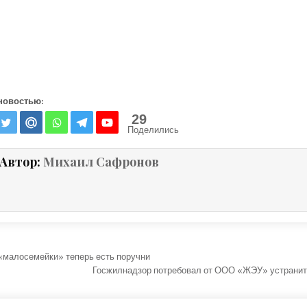
новостью:
29
Поделились
Автор:
Михаил Сафронов
ция по записям
«малосемейки» теперь есть поручни
Госжилнадзор потребовал от ООО «ЖЭУ» устранит