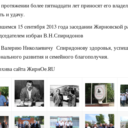
а протяжении более пятнадцати лет приносят его владе
ть и удачу.
вшемся 15 сентября 2013 года заседании Жирновской 
дседателем избран В.Н.Спиридонов
 Валерию Николаевичу Спиридонову здоровья, успе
нального развития и семейного благополучия.
рхива сайта ЖирнОе.RU