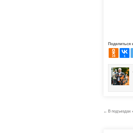
Поделиться 
28
1
Навига
← В подъездах 