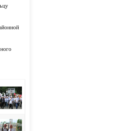
льцу
районной
шного