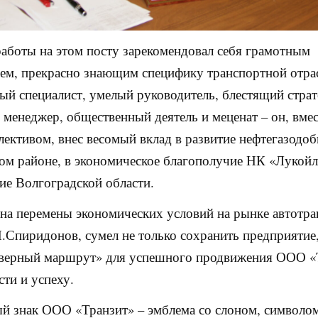
работы на этом посту зарекомендовал себя грамотным
ем, прекрасно знающим специфику транспортной отра
ый специалист, умелый руководитель, блестящий страт
менеджер, общественный деятель и меценат – он, вмес
лективом, внес весомый вклад в развитие нефтегазодо
м районе, в экономическое благополучие НК «Лукойл
ие Волгоградской области.
на перемены экономических условий на рынке автотр
Н.Спиридонов, сумел не только сохранить предприятие,
«верный маршрут» для успешного продвижения ООО «
сти и успеху.
 знак ООО «Транзит» – эмблема со слоном, символо