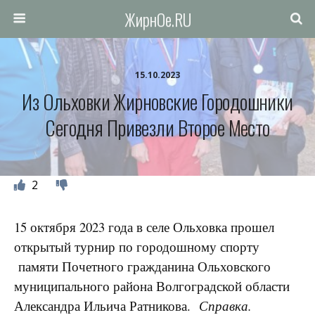
ЖирнОе.RU
15.10.2023
Из Ольховки Жирновские Городошники
Сегодня Привезли Второе Место
2
15 октября 2023 года в селе Ольховка прошел
открытый турнир по городошному спорту
памяти Почетного гражданина Ольховского
муниципального района Волгоградской области
Александра Ильича Ратникова.
Справка.