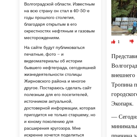
Волгоградской области. Известным
на всю страну он стал в 40-50-е
годы прошлого столетия,
благодаря открытым в его
окрестностях нефтяным и газовым
месторождениям.
1
На сайте будут публиковаться
печатные, фото – и
Представи
видеоматериалы об истории
Волгоград
бывшего нефтеграда, сегодняшней
жизнедеятельности столицы
внешнего 
Жирновского района и многое
Тропина п
другое. Постараюсь сделать сайт
городског
полезным для его посетителей,
источником актуальной,
Экопарк.
достоверной информации, которая
пригодится не только старшему, но
— Сегодня
и юному поколению для
минимальн
расширения кругозора. Мне
искренне хочется поделиться
причина з