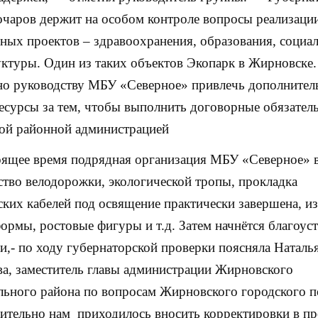
чаров держит на особом контроле вопросы реализаци
ных проектов – здравоохранения, образования, социа
ктуры. Один из таких объектов Экопарк в Жирновске
но руководству МБУ «Северное» привлечь дополнител
есурсы за тем, чтобы выполнить договорные обязатель
ой районной администрацией
ящее время подрядная организация МБУ «Северное» 
ство велодорожки, экологической тропы, прокладка
ских кабелей под освящение практически завершена, и
ормы, ростовые фигуры и т.д. Затем начнётся благоус
и,- по ходу губернаторской проверки поясняла Наталь
а, заместитель главы администрации Жирновского
ьного района по вопросам Жирновского городского п
вительно нам приходилось вносить корректировки в пр