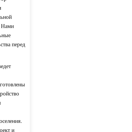
и
льной
. Нами
ьные
ства перед
ведет
зготовлены
тройство
я
оселения.
оект и