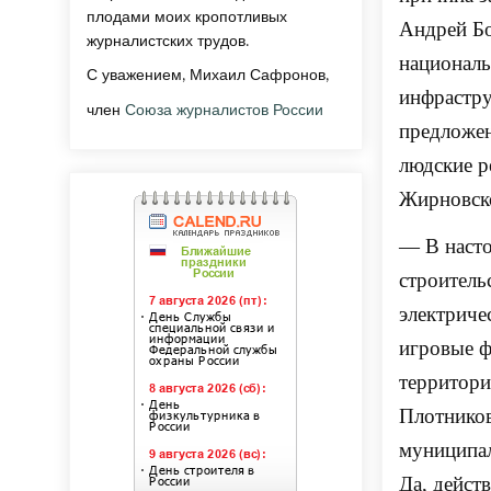
плодами моих кропотливых
Андрей Бо
журналистских трудов.
националь
С уважением, Михаил Сафронов,
инфрастру
член
Союза журналистов России
предложе
людские р
Жирновск
— В насто
строитель
электриче
игровые ф
территори
Плотников
муниципал
Да, дейст