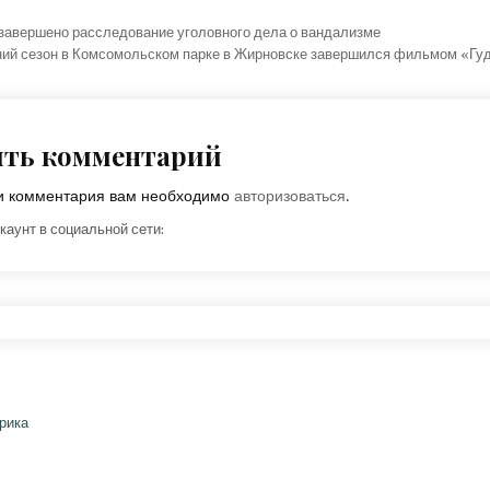
ция по записям
завершено расследование уголовного дела о вандализме
ний сезон в Комсомольском парке в Жирновске завершился фильмом «Гу
ить комментарий
ки комментария вам необходимо
авторизоваться
.
каунт в социальной сети: