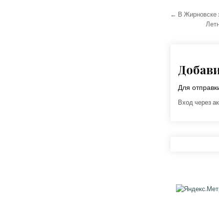
Навига
← В Жирновске 
Лет
Добав
Для отправ
Вход через ак