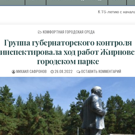
К 75-летию с начала добычи п
ОПУБЛИКОВАНО В
КОМФОРТНАЯ ГОРОДСКАЯ СРЕДА
Группа губернаторского контроля
инспектировала ход работ Жирнов
городском парке
АВТОР:
ДАТА ПУБЛИКАЦИИ:
К ГРУПП
МИХАИЛ САФРОНОВ
26.08.2022
ОСТАВИТЬ КОММЕНТАРИЙ