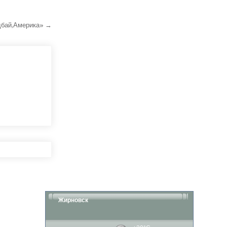
дбай,Америка» →
Жирновск