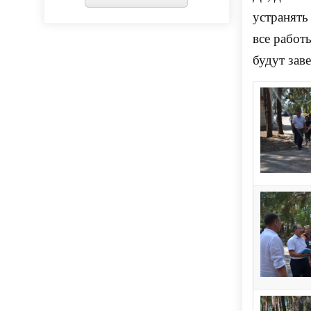
устранять
все работ
будут зав