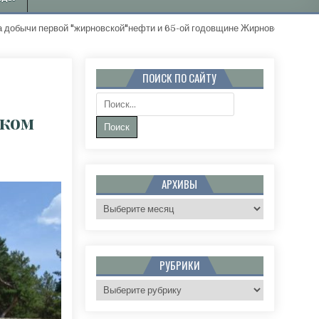
ервой "жирновской"нефти и 65-ой годовщине Жирновского района. "З
ПОИСК ПО САЙТУ
Поиск:
ском
А ГУБЕРНАТОРСКОГО КОНТРОЛЯ ПРОИНСПЕКТИРОВАЛА ХОД РАБОТ ЖИРНОВСКОМ ГОРОД
АРХИВЫ
Архивы
РУБРИКИ
Рубрики