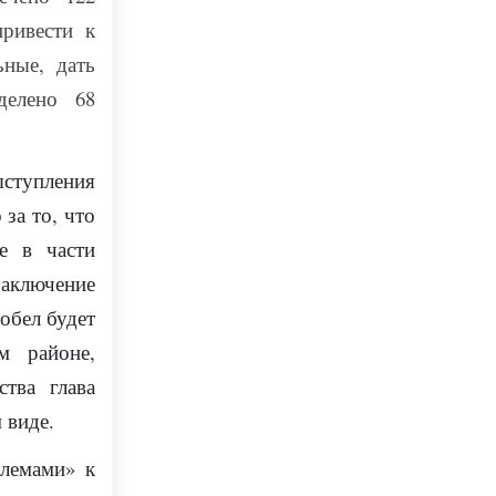
ривести к
ьные, дать
делено 68
ыступления
за то, что
е в части
заключение
обел будет
 районе,
ства
глава
 виде.
лемами» к