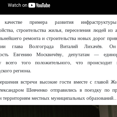
 в
качестве примера развити
я
инфраструктуры
ойств
а
, строительств
а
жилья, переселени
я
людей из а
альнейш
его
ремонт
а
и строительств
а
новых дорог
прив
ении глава Волгограда Виталий Лихачёв. Он
ность Евгению Москвичёву, депутатам — едино
у всего того положительного, что происходит 
ского региона.
вершения встречи высокие гости вместе с главой Ж
лександром Шевченко отправились в поездку по п
 и территориям местных муниципальных образований