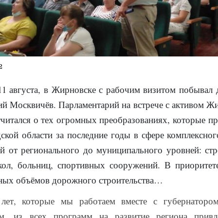
2
1 августа, в Жирновске с рабочим визитом побыва
л
д
ий Москвичёв.
Парламентарий на в
стрече с активо
м
Жи
тчитался о тех огромных преобразованиях, которые п
ской области за последние годы в сфере комплексног
й от регионального до муниципального уровней: стр
кол, больниц, спортивных сооружений. В приоритет
ьных объёмов дорожного строительства…
 лет, которые мы работаем вместе с губернаторо
м, из всех программ на развитие региона привл