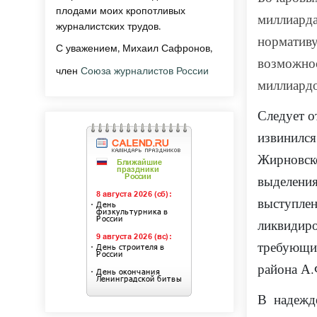
плодами моих кропотливых
миллиард
журналистских трудов.
норматив
С уважением, Михаил Сафронов,
возможно
член
Союза журналистов России
миллиардо
Следует о
извинился
Жирновск
выделен
выступле
ликвидир
требующ
района А
В
надежд