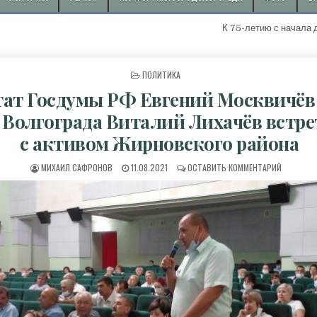
К 75-летию с начала добычи первой "жирн
ОПУБЛИКОВАНО В
ПОЛИТИКА
тат Госдумы РФ Евгений Москвичёв
 Волгограда Виталий Лихачёв встр
с активом Жирновского района
АВТОР:
ДАТА ПУБЛИКАЦИИ:
К ДЕПУТА
МИХАИЛ САФРОНОВ
11.08.2021
ОСТАВИТЬ КОММЕНТАРИЙ