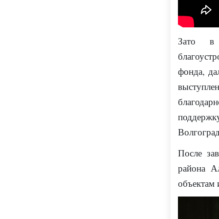
Зато
благоустр
фонда, д
выступл
благодар
поддержк
Волгоград
П
осле за
района А
объектам