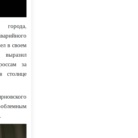
 города,
варийного
ел в своем
 выразил
россам за
в столице
ирновского
роблемным
…