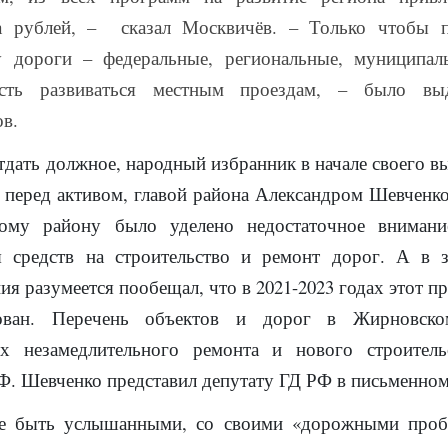
а рублей, – сказал Москвичёв. – Только чтобы п
у дороги – федеральные, региональные, муниципал
сть развиваться местным проездам, – было вы
в.
тдать должное, н
ародный избранник в начале своего в
 перед активом, главой района Александром Шевченко 
ому району было уделено недостаточное внимани
ия
средств на строительство и ремонт доро
г. А в 
ния
разумеется
пообещал, что в 2021-2023 года
х
этот пр
ова
н. П
еречень
объектов и дорог
в Жирновском
их
незамедлительного ремонта
и нового строитель
.Ф. Шевченко
представ
ил депутату ГД РФ в письменном
е быть услышанными, со своими «дорожными проб