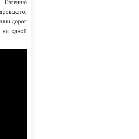
ву
Евгению
ровского,
янии дорог
, ни одной