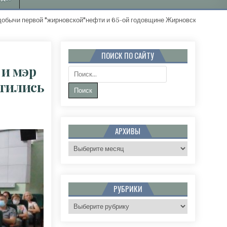
овской"нефти и 65-ой годовщине Жирновского района. "Золотые имен
ПОИСК ПО САЙТУ
 и мэр
Поиск:
етились
Т ГОСДУМЫ РФ ЕВГЕНИЙ МОСКВИЧЁВ И МЭР ГОРОДА ВОЛГОГРАДА ВИТАЛИЙ ЛИХАЧЁВ 
АРХИВЫ
Архивы
РУБРИКИ
Рубрики