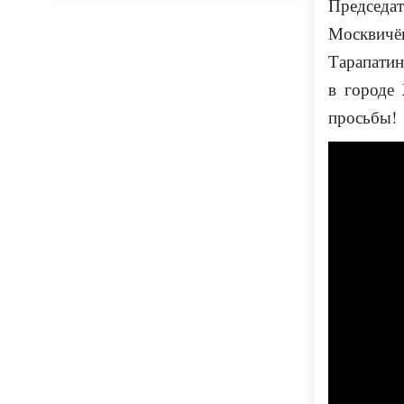
Председ
Москвич
Тарапатин
в городе
просьбы!