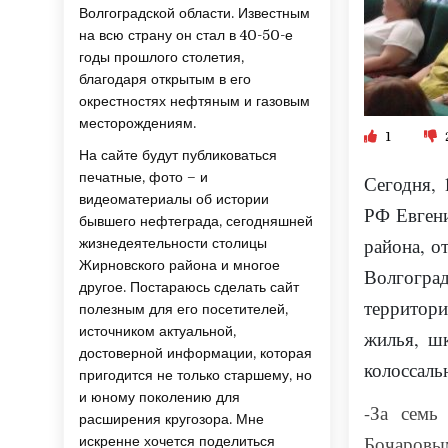
Волгоградской области. Известным
на всю страну он стал в 40-50-е
годы прошлого столетия,
благодаря открытым в его
окрестностях нефтяным и газовым
месторождениям.
1
На сайте будут публиковаться
печатные, фото – и
Сегодня,
1
видеоматериалы об истории
РФ Евген
бывшего нефтеграда, сегодняшней
района,
о
жизнедеятельности столицы
Жирновского района и многое
Волгоград
другое. Постараюсь сделать сайт
территори
полезным для его посетителей,
источником актуальной,
жилья, ш
достоверной информации, которая
колоссал
пригодится не только старшему, но
и юному поколению для
-За семь
расширения кругозора. Мне
Бочаровы
искренне хочется поделиться