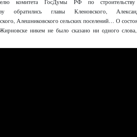
ателю комитета ГосДумы РФ по строительст
ёву обратились главы Кленовского, Александ
ского, Алешниковского сельских поселений… О состо
 Жирновске никем не было сказано ни одного слова