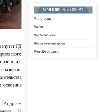
ВХОД В ЛИЧНЫЙ КАБИНЕТ
Регистрация
Войти
Лента записей
Лента комментариев
епутат ГД
WordPress.org
рновского
роизошли в
о развития
оительства
е освоение
м Андреем
ечено 122