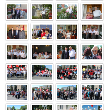
DSC 0068
DSC 0064
DSC 0051
DSC 0041
DSC 0039
DSC 0233
DSC 0196
DSC 0194
I (29)
I (34)
Афанасич3
IMG 7232
IMG 7231
DSC 0647
DSC 0621
DSC 0597
DSC 0163
DSC 0162
DSC 0155
DSC 0146
DSC 0144
DSC 0139
DSC 0137
DSC 0136