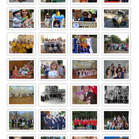
Image (19)
Image (24)
Image (23)
Image (22)
Image (21)
Image (20)
Image (2)
Image (1)
DSC 0083
DSC 0080
DSC1244
Image Article 39
Image Article 13
10
DSC 0276
DSC 0240
DSC 0090
Image Article
OLYMPUS
Image Article
882
DIGITAL
326
CAMERA
Image Article
Image Article
Image Article
Image Article
325
309
308
307