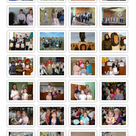
DSCN2535
Image Article
Image Article
Image Article 35
122
290
Image Article 47
Image Article 62
Image Article 30
Image Article 29
DSC 1287
Image Article 52
Image Article
Image Article
303
310
Image Article
Image Article 59
Image Article
Image Article
306
336
332
Image Article
Image Article
Image Article
Image Article
330
329
319
305
Image Article
Image Article
Image Article
Image Article
304
303
302
301