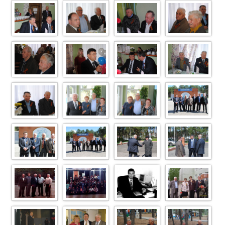
DSC 1327
DSC 1325
DSC 1299
DSC 1296
DSC 1284
DSC 1283
DSC 1282
DSC 1281
DSC 1279
DSC 1278
DSC 1262
DSC 1241
DSC 1240
DSC 1235
DSC 1232
DSC 1229
DSC 1228
DSC 1226
DSC 1214
DSC 1207
Незаметдинов
Юбилей
Шараськин
техSSA41092
Пряхина