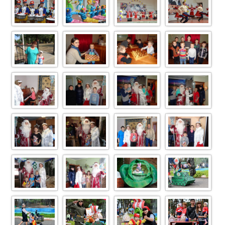
Image Article 76
Image Article
Image Article
Image Article
209
194
179
Image Article 26
DSC07302
DSC07212
DSC07210
Image Article 79
Image Article
Image Article
Image Article
109
162
156
Image Article
Image Article
Image Article 85
Image Article 70
155
122
Image Article 43
Image Article 29
Image (49)
Image (34)