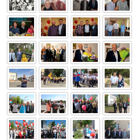
1 скажина
Image Article
Image Article 1
DSC 2923
Copy1
21огог
Image122
Image (8)
Image (7)
Image Article 54
DSC 0228
DSC 0915 (1)
DSC 0918
DSC 0907 (1)
Image Article
Image Article
Image Article
Image Article 56
539
132
120
DSC 0383
DSC 0110
DSC 0072
DSC 0070