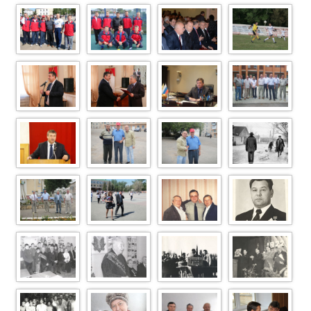
P1110037
DSC01868
DSC01821
DSC01288
DSC00923
DSC00513
DSC 0884
IMG 0969
IMG 0150
IMG 0130
DSC00485 Copy
бурильщики10
0 4092
Phoca Thumb L
DSC05585
DSC05584
GetImage (20)
7
DSC05648
DSC01307
Scan-151118-
Scan-151118-
0020
0017
Scan-151118-
Scan-151118-
Scan-151118-
Scan-151118-
0014
0012
0005
0004