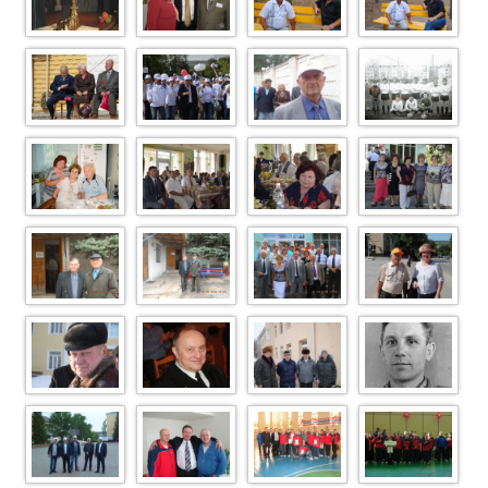
S2500238.JPG
ALJ4833CAL4L
DSC 2267
DSC 2266
PZKCA71EMOZ
CA7SS6WACAA
B0K7ECAPU1A9
ICAHGH4SFCA
OK8GWUCA11O
0D9CAU2H7XA
CAUQDEPCCA
DSC0341
DSC0217
Image Article 95
Download (13)1
WBSPM13CAQ4
Copyйй Copy
EWELCAI4AMI9
CAEPH2W1CAA
LLT9YCAASKJ2
5CAYGTIOHCAV
OHA34CA3MJ3
YB
DSC06911
DSC0698
DSC0691
DSC0669
DSCN4617
DSCN4616
Image Article 71
DSC 2160
Image Article
Image Article
DSC 0244
Н.М.Абраменко
297
276
1