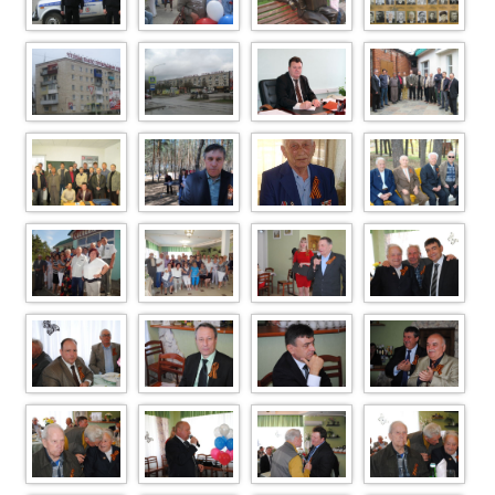
IMG 6864
IMG 6862
IMG 6814
IMG 6806
IMG 6606
IMG 6480
Шель Леонид
AHN1UG0CAJQ
Леонидович
JX63CAFACN40
CACFCLN6CAO
F5RBWCAUO3
MWZCA7PKLTU
CA43XHHFCAZ
SOD2ECABDYV
TLCAMS2BEJC
ACJ022ICAI82V
Image Article 14
DSC03710ф
DSC03705
A96E5R6CA9TV
Z1CAQOC34TC
VOMCA4JKY4C
A3035ZFCABPM
CAP4DS6WCAS
9YXCA36ISGPC
UNBG1CA2BM0
ADP77IBCA6E3
K0CAKP48NCC
V7DCADY0STS
AWKO9V9CAAW
CAE4DCNCCAG
0HWF
LKGFMCAMXFL
I
I (7)й
DSC 1407
DSC 1396
2HCAQN92HOC
APJF3ZFCA76Y
ER7CABIIVIZCA
7EATNKCA84RY
F7CALO4FN8C
ATIFKJO
DSC 1358
DSC 1357
DSC 1356
DSC 1349