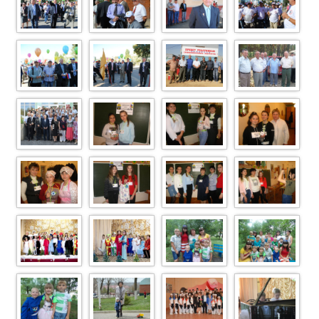
DSC 0124
DSC 0101
DSC 0094
DSC 0022
DSC 0017
DSC 0014
фото на стр.
ветераны
179
нефтегазодоб
ывающей
отрасли
DSC0660
Image Article
Image Article
Image Article 99
129
114
Image Article 84
Image Article
Image Article
Image Article
138
123
108
I (33)
I (2)
DSCN2529
DSCN2525