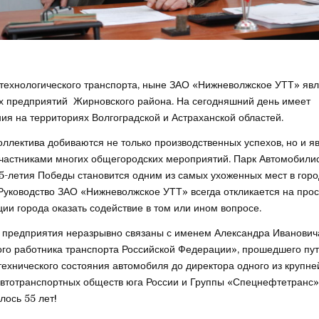
технологического транспорта, ныне ЗАО «Нижневолжское УТТ» яв
х предприятий Жирновского района. На сегодняшний день имеет
ия на территориях Волгоградской и Астраханской областей.
оллектива добиваются не только производственных успехов, но и я
частниками многих общегородских мероприятий. Парк Автомобилис
35-летия Победы становится одним из самых ухоженных мест в гор
Руководство ЗАО «Нижневолжское УТТ» всегда откликается на про
ии города оказать содействие в том или ином вопросе.
предприятия неразрывно связаны с именем Александра Иванович
го работника транспорта Российской Федерации», прошедшего пут
технического состояния автомобиля до директора одного из крупн
втотранспортных обществ юга России и Группы «Спецнефтетранс»
лось 55 лет!