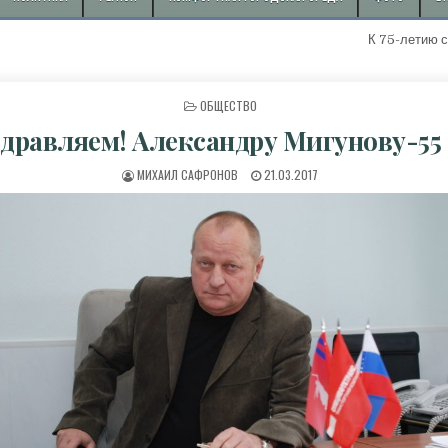
К 75-летию с начал
ОПУБЛИКОВАНО В
ОБЩЕСТВО
дравляем! Александру Мигунову-55 
АВТОР:
ДАТА ПУБЛИКАЦИИ:
МИХАИЛ САФРОНОВ
21.03.2017