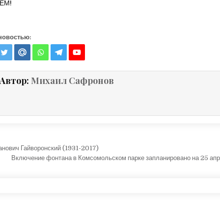
ЕМ!
новостью:
Автор:
Михаил Сафронов
ция по записям
нович Гайворонский (1931-2017)
Включение фонтана в Комсомольском парке запланировано на 25 ап