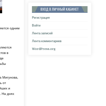
ВХОД В ЛИЧНЫЙ КАБИНЕТ
Регистрация
Войти
ляется одним
Лента записей
Лента комментариев
вляются
WordPress.org
тов в
оде
сьбы
а Мигунова,
ь от
ейших и
. На днях