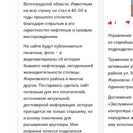
Волгоградской области. Известным
на всю страну он стал в 40-50-е
годы прошлого столетия,
1
благодаря открытым в его
окрестностях нефтяным и газовым
Управление 
месторождениям.
из старейши
На сайте будут публиковаться
подразделен
печатные, фото – и
видеоматериалы об истории
Труженики к
бывшего нефтеграда, сегодняшней
активными у
жизнедеятельности столицы
районе ул. 
Жирновского района и многое
Жирновске. 
другое. Постараюсь сделать сайт
Администрац
полезным для его посетителей,
Достижения 
источником актуальной,
«Заслуженно
достоверной информации, которая
контролёра 
пригодится не только старшему, но
передовых а
и юному поколению для
ему исполни
расширения кругозора. Мне
искренне хочется поделиться