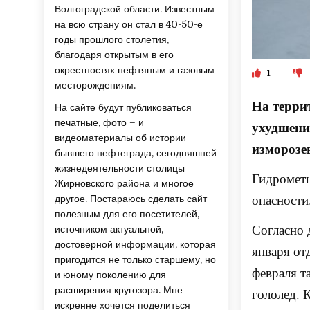
Волгоградской области. Известным
на всю страну он стал в 40-50-е
годы прошлого столетия,
благодаря открытым в его
окрестностях нефтяным и газовым
1
месторождениям.
На терри
На сайте будут публиковаться
печатные, фото – и
ухудшение
видеоматериалы об истории
изморозе
бывшего нефтеграда, сегодняшней
жизнедеятельности столицы
Гидрометц
Жирновского района и многое
опасности
другое. Постараюсь сделать сайт
полезным для его посетителей,
Согласно 
источником актуальной,
достоверной информации, которая
января от
пригодится не только старшему, но
февраля т
и юному поколению для
расширения кругозора. Мне
гололед. 
искренне хочется поделиться