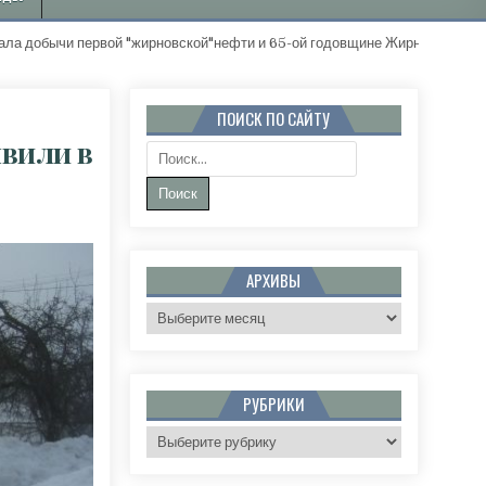
ычи первой "жирновской"нефти и 65-ой годовщине Жирновского район
ПОИСК ПО САЙТУ
явили в
Поиск:
ТЫХ УРОВНЯ ПОГОДНОЙ ОПАСНОСТИ ОБЪЯВИЛИ В ВОЛГОГРАДСКОЙ ОБЛАСТИ
АРХИВЫ
Архивы
РУБРИКИ
Рубрики