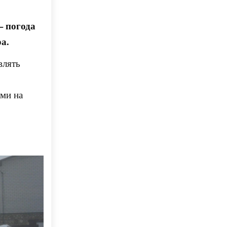
– погода
а.
влять
ми на