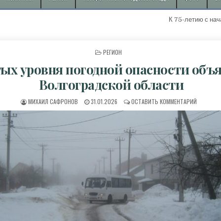
К 75-летию с начала доб
ОПУБЛИКОВАНО В
РЕГИОН
ых уровня погодной опасности объ
Волгоградской области
АВТОР:
ДАТА ПУБЛИКАЦИИ:
К 3 ЖЕЛ
МИХАИЛ САФРОНОВ
31.01.2026
ОСТАВИТЬ КОММЕНТАРИЙ