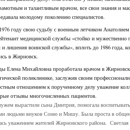
рамотным и талантливым врачом, все свои знания и ма
едавала молодому поколению специалистов.
1976 году свою судьбу с военным летчиком Анатолием
лейтенант медицинской службы «стойко и мужественно 
ы и лишения воинской службы», вплоть до 1986 года, к
ись в Жирновск.
ды Елена Михайловна проработала врачом в Жирновс
гической поликлинике, заслужив своим профессионал
стным отношением к порученному делу уважение колл
рые отзывы многочисленных пациентов.
мужем вырастили сына Дмитрия, помогала воспитыват
ми людьми внуков Соню и Мишу. Была проста в обще
ась уважением жителей Жирновского района. Светлая