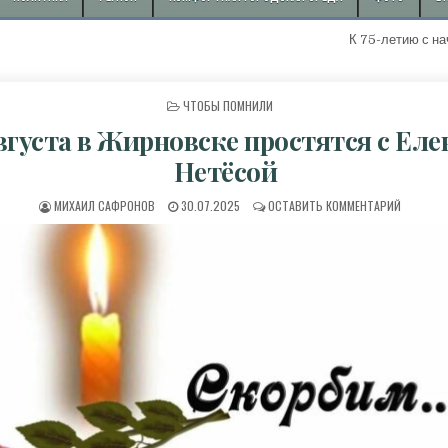
К 75-летию с начала доб
ОПУБЛИКОВАНО В
ЧТОБЫ ПОМНИЛИ
августа в Жирновске простятся с Еле
Нетёсой
АВТОР:
ДАТА ПУБЛИКАЦИИ:
К 1 АВГ
МИХАИЛ САФРОНОВ
30.07.2025
ОСТАВИТЬ КОММЕНТАРИЙ