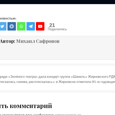
новостью:
21
Поделились
Автор:
Михаил Сафронов
ция по записям
траде «Зелёного театра» дала концерт группа «Шанель» Жирновского Р
лескалась синева, расплескалась»: в Жирновске отметили 95-ю годовщ
ить комментарий