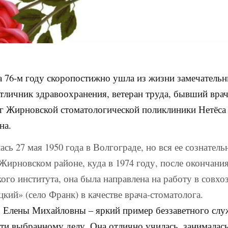
а 76-м году скоропостижно ушла из жизни замечатель
отличник здравоохранения, ветеран труда, бывший врач
г Жирновской стоматологической поликлиники Нетёса
на.
ась 27 мая 1950 года в Волгограде, но вся ее сознател
Жирновском районе, куда в 1974 году, после окончани
ого института, она была направлена на работу в совхо
кий» (село Франк) в качестве врача-стоматолога.
 Елены Михайловны – яркий пример беззаветного слу
ти выбранному делу. Она отлично училась, занималас