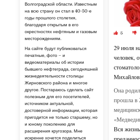
Волгоградской области. Известным
на всю страну он стал в 40-50-е
годы прошлого столетия,
благодаря открытым в его
окрестностях нефтяным и газовым
5
месторождениям.
29 июля н
На сайте будут публиковаться
печатные, фото – и
человек, 
видеоматериалы об истории
стоматоло
бывшего нефтеграда, сегодняшней
Михайлов
жизнедеятельности столицы
Жирновского района и многое
Она родил
другое. Постараюсь сделать сайт
полезным для его посетителей,
прошла в 
источником актуальной,
медицинск
достоверной информации, которая
пригодится не только старшему, но
«Медведиц
и юному поколению для
Вся жизнь
расширения кругозора. Мне
преданнос
искренне хочется поделиться