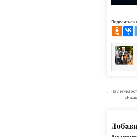
Поделиться 
20
1
Навига
← На летней эс
«Расп
Добав