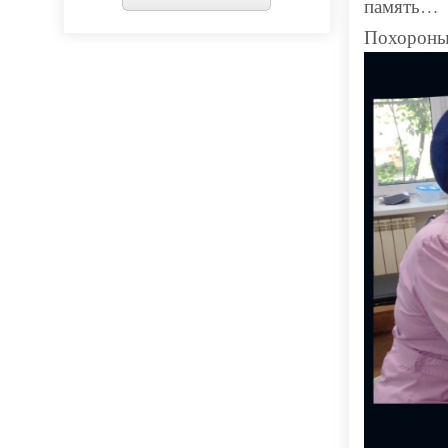
память…
Похороны 