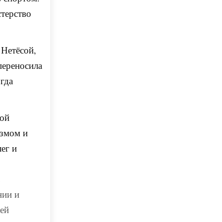
стерство
 Нетёсой,
переносила
огда
кой
измом и
ег и
ь
нии и
 ей