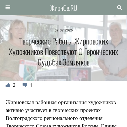
ЖирнОе.RU
07.07.2026
Творческие Работы Жирновских
Художников Повествуют О Героических
Судьбах Земляков
2
1
Жирновская районная организация художников
активно участвует в творческих проектах
Волгоградского регионального отделения
Творческого Союза художников России. Одним