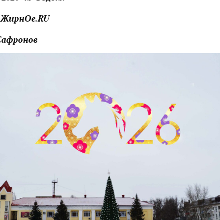
 ЖирнОе.RU
Сафронов