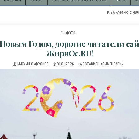
К 75-летию с начала добы
ОПУБЛИКОВАНО В
ФОТО
 Новым Годом, дорогие читатели са
ЖирнОе.RU!
АВТОР:
ДАТА ПУБЛИКАЦИИ:
К С НОВЫ
МИХАИЛ САФРОНОВ
01.01.2026
ОСТАВИТЬ КОММЕНТАРИЙ