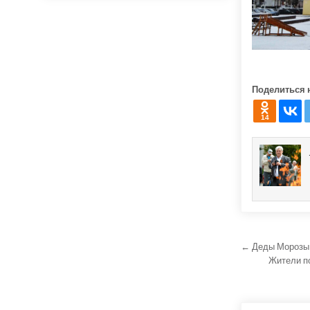
Поделиться 
14
Навига
← Деды Морозы 
Жители по