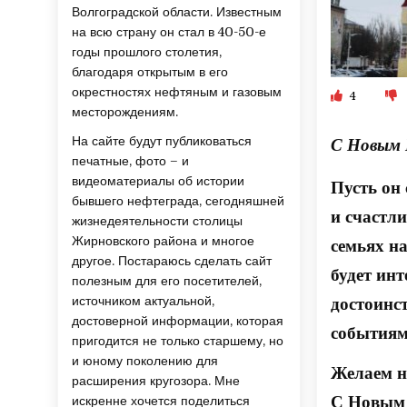
Волгоградской области. Известным
на всю страну он стал в 40-50-е
годы прошлого столетия,
благодаря открытым в его
окрестностях нефтяным и газовым
4
месторождениям.
С Новым 
На сайте будут публиковаться
печатные, фото – и
видеоматериалы об истории
Пусть он
бывшего нефтеграда, сегодняшней
и счастл
жизнедеятельности столицы
семьях на
Жирновского района и многое
другое. Постараюсь сделать сайт
будет инт
полезным для его посетителей,
достоинс
источником актуальной,
достоверной информации, которая
событиям
пригодится не только старшему, но
и юному поколению для
Желаем н
расширения кругозора. Мне
С Новым 
искренне хочется поделиться