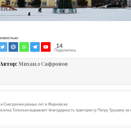
новостью:
14
Поделились
Автор:
Михаил Сафронов
ция по записям
и Снегурочки разных лет в Жирновске
селка Топольки выражают благодарность трактористу Петру Трушину за 